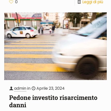
0
Leggi di più
admin
in
Aprile 23, 2024
Pedone investito risarcimento
danni