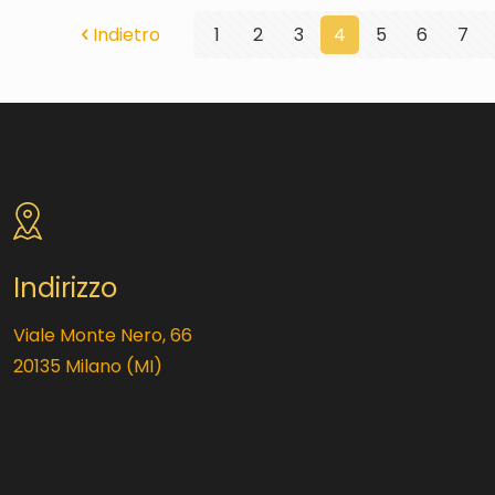
Indietro
1
2
3
4
5
6
7
Indirizzo
Viale Monte Nero, 66
20135 Milano (MI)