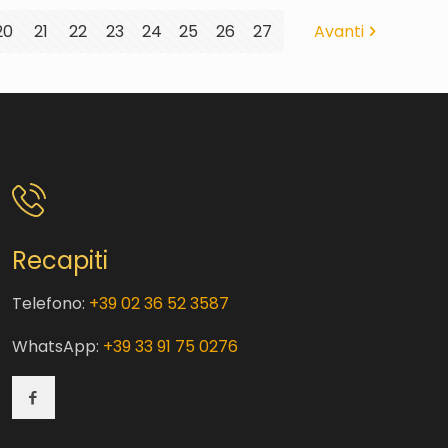
20
21
22
23
24
25
26
27
Avanti
Recapiti
Telefono:
+39 02 36 52 3587
WhatsApp:
+39 33 91 75 0276