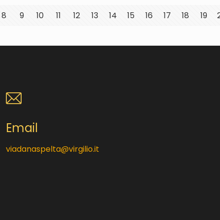
8
9
10
11
12
13
14
15
16
17
18
19
Email
viadanaspelta@virgilio.it