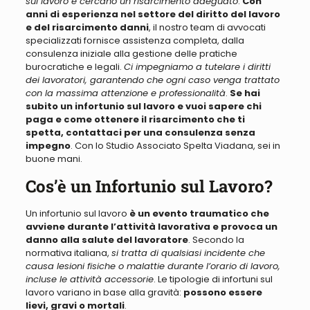
sul lavoro e cercano un risarcimento adeguato
.
Con
anni di esperienza nel settore del diritto del lavoro
e del risarcimento danni
, il nostro team di avvocati
specializzati fornisce assistenza completa, dalla
consulenza iniziale alla gestione delle pratiche
burocratiche e legali.
Ci impegniamo a tutelare i diritti
dei lavoratori, garantendo che ogni caso venga trattato
con la massima attenzione e professionalità
.
Se hai
subito un infortunio sul lavoro e vuoi sapere chi
paga e come ottenere il risarcimento che ti
spetta, contattaci per una consulenza senza
impegno
.
Con lo Studio Associato Spelta Viadana, sei in
buone mani
.
Cos’è un Infortunio sul Lavoro?
Un infortunio sul lavoro
è un evento traumatico che
avviene durante l’attività lavorativa e provoca un
danno alla salute del lavoratore
. Secondo la
normativa italiana,
si tratta di qualsiasi incidente che
causa lesioni fisiche o malattie durante l’orario di lavoro,
incluse le attività accessorie
. Le tipologie di infortuni sul
lavoro variano in base alla gravità:
possono essere
lievi, gravi o mortali
.