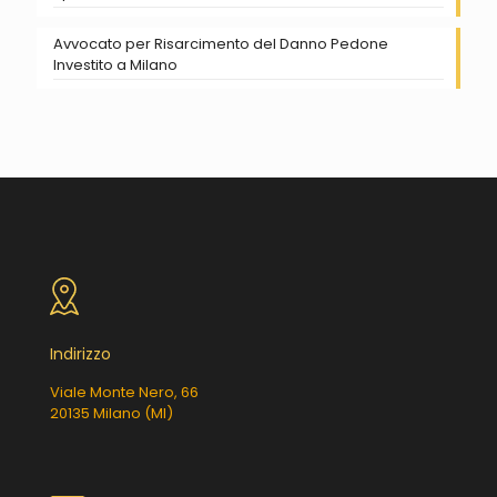
Avvocato per Risarcimento del Danno Pedone
Investito a Milano
Indirizzo
Viale Monte Nero, 66
20135 Milano (MI)