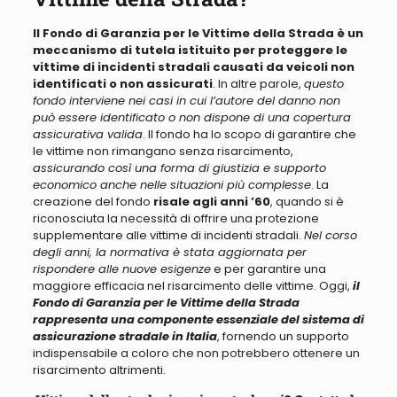
Il Fondo di Garanzia per le Vittime della Strada è un
meccanismo di tutela istituito per proteggere le
vittime di incidenti stradali causati da veicoli non
identificati o non assicurati
. In altre parole,
questo
fondo interviene nei casi in cui l’autore del danno non
può essere identificato o non dispone di una copertura
assicurativa valida
. Il fondo ha lo scopo di garantire che
le vittime non rimangano senza risarcimento,
assicurando così una forma di giustizia e supporto
economico anche nelle situazioni più complesse
. La
creazione del fondo
risale agli anni ’60
, quando si è
riconosciuta la necessità di offrire una protezione
supplementare alle vittime di incidenti stradali.
Nel corso
degli anni, la normativa è stata aggiornata per
rispondere alle nuove esigenze
e per garantire una
maggiore efficacia nel risarcimento delle vittime. Oggi,
il
Fondo di Garanzia per le Vittime della Strada
rappresenta una componente essenziale del sistema di
assicurazione stradale in Italia
, fornendo un supporto
indispensabile a coloro che non potrebbero ottenere un
risarcimento altrimenti.