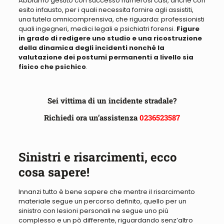
Abbiamo
gestito con successo numerosi casi, anche con
esito infausto, per i quali necessita fornire agli assistiti,
una tutela omnicomprensiva
, che riguarda: professionisti
quali ingegneri, medici legali e psichiatri forensi.
Figure
in grado di redigere uno studio e una ricostruzione
della dinamica degli incidenti nonché la
valutazione dei postumi permanenti a livello sia
fisico che psichico
.
Sei vittima di un incidente stradale?
Richiedi ora un’assistenza
0236523587
Sinistri e risarcimenti, ecco
cosa sapere!
Innanzi tutto è bene sapere che mentre il risarcimento
materiale segue un percorso definito, quello per un
sinistro con lesioni personali ne segue uno più
complesso e un pò differente, riguardando senz’altro