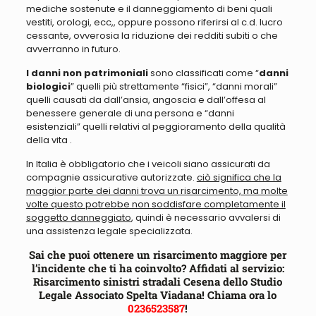
mediche sostenute e il danneggiamento di beni quali
vestiti, orologi, ecc,, oppure possono riferirsi al c.d. lucro
cessante, ovverosia la riduzione dei redditi subiti o che
avverranno in futuro.
I danni non patrimoniali
sono classificati come “
danni
biologici
” quelli più strettamente “fisici”, “danni morali”
quelli causati da dall’ansia, angoscia e dall’offesa al
benessere generale di una persona e “danni
esistenziali” quelli relativi al peggioramento della qualità
della vita .
In Italia è obbligatorio che i veicoli siano assicurati da
compagnie assicurative autorizzate.
ciò significa che la
maggior parte dei danni trova un risarcimento, ma molte
volte questo potrebbe non soddisfare completamente il
soggetto danneggiato
, quindi è necessario avvalersi di
una assistenza legale specializzata.
Sai che puoi ottenere un risarcimento maggiore per
l’incidente che ti ha coinvolto? Affidati al servizio:
Risarcimento sinistri stradali Cesena dello Studio
Legale Associato Spelta Viadana! Chiama ora lo
0236523587
!