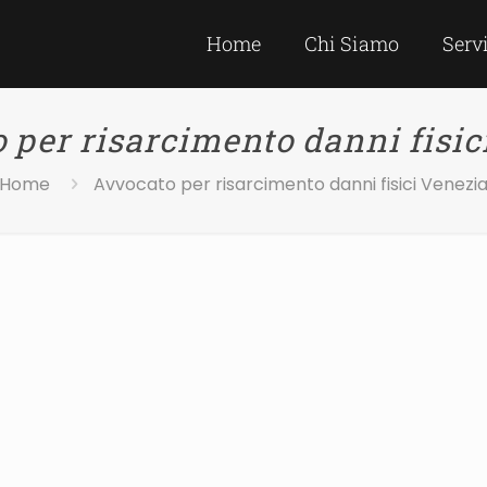
Home
Chi Siamo
Serv
 per risarcimento danni fisic
Home
Avvocato per risarcimento danni fisici Venezi