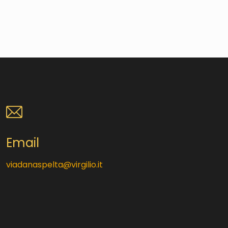
Email
viadanaspelta@virgilio.it