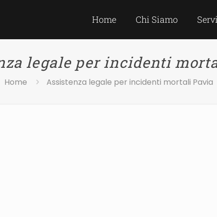
Home
Chi Siamo
Serv
nza legale per incidenti morta
Home
Assistenza legale per incidenti mortali Pavia