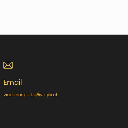
Email
viadanaspelta@virgilio.it