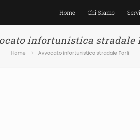
Home
Chi Siamo
Serv
cato infortunistica stradale 
Home
Avvocato infortunistica stradale Forlì