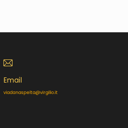
Email
viadanaspelta@virgilio.it