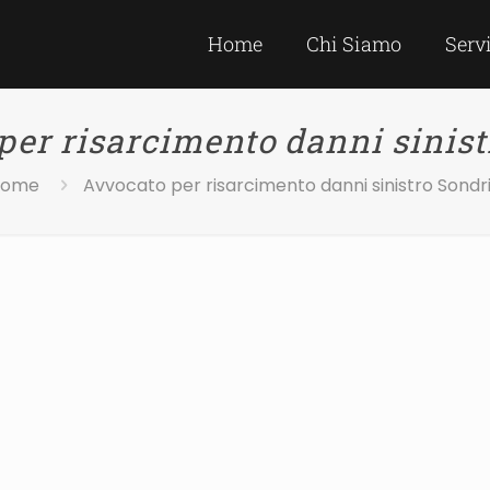
Home
Chi Siamo
Serv
per risarcimento danni sinist
Home
Avvocato per risarcimento danni sinistro Sondr