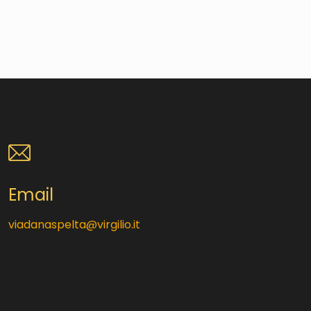
Email
viadanaspelta@virgilio.it