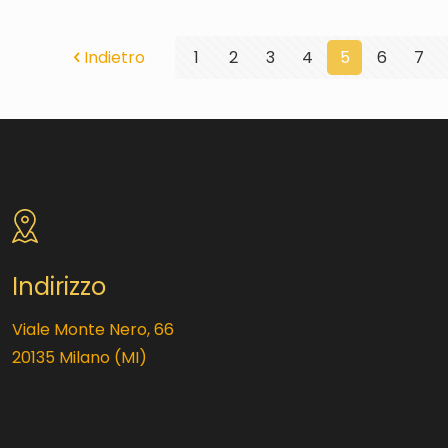
Indietro
1
2
3
4
5
6
7
Indirizzo
Viale Monte Nero, 66
20135 Milano (MI)