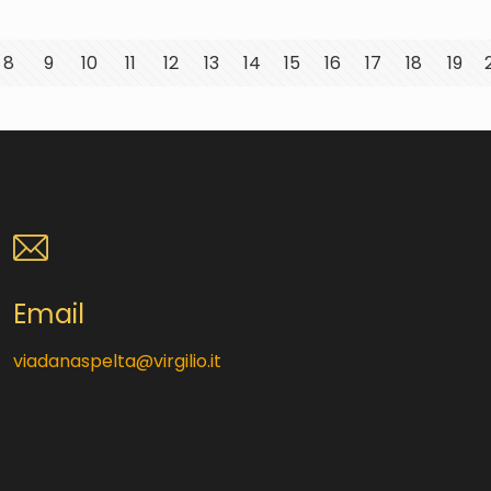
8
9
10
11
12
13
14
15
16
17
18
19
Email
viadanaspelta@virgilio.it