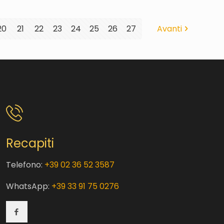
20
21
22
23
24
25
26
27
Avanti
Recapiti
Telefono:
+39 02 36 52 3587
WhatsApp:
+39 33 91 75 0276