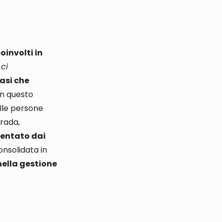
oinvolti in
 ci
asi che
 in questo
elle persone
trada,
sentato dai
nsolidata in
nella gestione