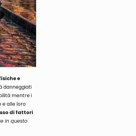
fisiche e
tà danneggiati
ilità mentre i
 e alle loro
so di fattori
re in questo