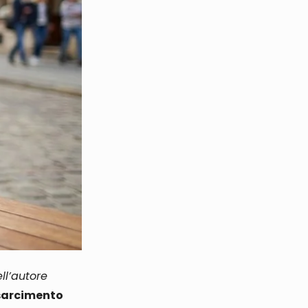
ll’autore
isarcimento