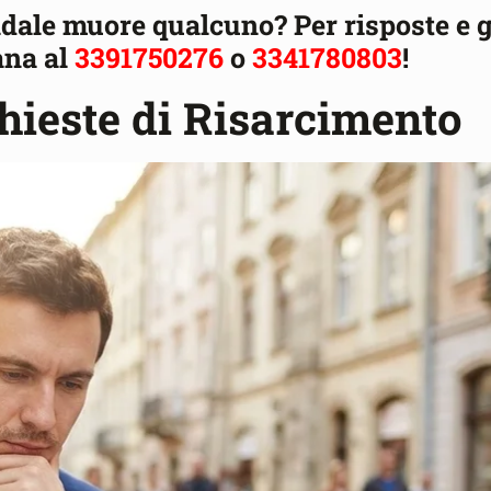
dale muore qualcuno? Per risposte e g
ana al
3391750276
o
3341780803
!
hieste di Risarcimento