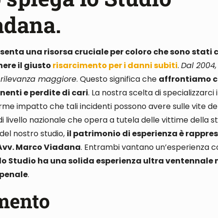
adana.
nta una risorsa cruciale per coloro che sono stati c
ere il giusto
risarcimento per i danni subiti
.
Dal 2004,
i rilevanza maggiore
. Questo significa che
affrontiamo c
nenti e perdite di cari
. La nostra scelta di specializzarci
me impatto che tali incidenti possono avere sulle vite d
livello nazionale che opera a tutela delle vittime della s
o del nostro studio,
il patrimonio di esperienza è rappre
l’Avv. Marco Viadana
. Entrambi vantano un’esperienza co
lo Studio ha una solida esperienza ultra ventennale 
 penale
.
imento