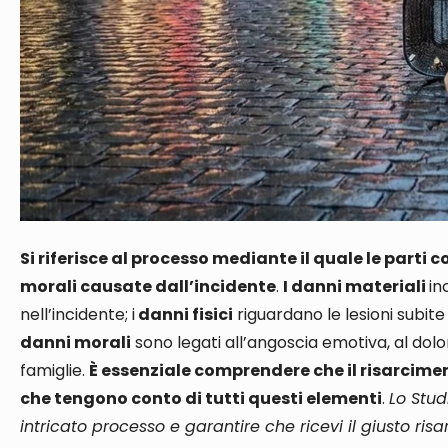
Si riferisce al processo mediante il quale le parti 
morali causate dall’incidente
.
I danni materiali
in
nell’incidente
; i
danni fisici
riguardano le lesioni subite
danni morali
sono legati all’angoscia emotiva, al dolo
famiglie
.
È essenziale comprendere che il risarcime
che tengono conto di tutti questi elementi
.
Lo Stud
intricato processo e garantire che ricevi il giusto risar