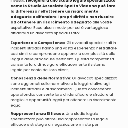
investiti,
rivolgersi a uno studio legale specializzato
come lo Studio Associato Spelta Viadana può fare
la differenza
nell’
ottenere un risarcimento
adeguato e difendere i propri diritti o non riuscire
ad ottenere un risarcimento adeguato
alle vostre
aspettative. Ecco alcuni motivi per cui è vantaggioso
affidarsi a un avvocato specializzato:
Esperienza e Competenza
: Gli avvocati specializzati in
incidenti stradali hanno una vasta esperienza nel trattare
casi simili e comprendono appieno la complessità delle
leggi e delle procedure pertinenti. Questa competenza
consente loro di navigare efficacemente il sistema
legale per conto dei loro clienti;
Conoscenza delle Normative
: Gli avvocati specializzati
sono aggiornati sulle normative e le leggi relative agli
incidenti stradali e ai risarcimenti. Questa conoscenza
approfondita consente loro di identificare e sfruttare al
meglio le opportunità legali per ottenere un risarcimento
equo;
Rappresentanza Efficace
: Uno studio legale
specializzato può offrire una rappresentanza legale
efficace e strategie di negoziazione mirate per