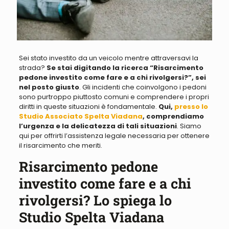
Sei stato investito da un veicolo mentre attraversavi la
strada?
Se stai digitando la ricerca “Risarcimento
pedone investito come fare e a chi rivolgersi?”, sei
nel posto giusto
. Gli incidenti che coinvolgono i pedoni
sono purtroppo piuttosto comuni e comprendere i propri
diritti in queste situazioni è fondamentale.
Qui,
presso lo
Studio Associato Spelta Viadana
, comprendiamo
l’urgenza e la delicatezza di tali situazioni
. Siamo
qui per offrirti l’assistenza legale necessaria per ottenere
il risarcimento che meriti.
Risarcimento pedone
investito come fare e a chi
rivolgersi? Lo spiega lo
Studio Spelta Viadana