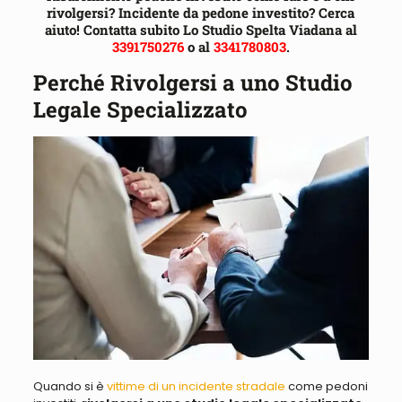
rivolgersi? Incidente da pedone investito? Cerca
aiuto! Contatta subito Lo Studio Spelta Viadana al
3391750276
o al
3341780803
.
Perché Rivolgersi a uno Studio
Legale Specializzato
Quando si è
vittime di un incidente stradale
come pedoni