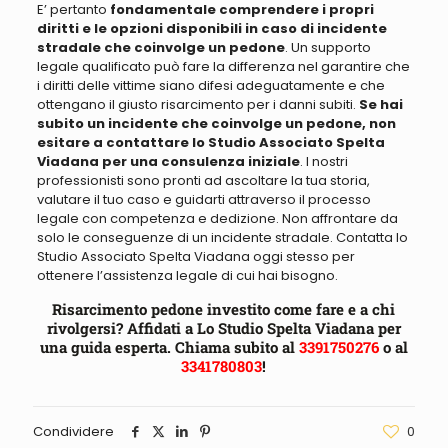
E’ pertanto
fondamentale comprendere i propri
diritti e le opzioni disponibili in caso di incidente
stradale che coinvolge un pedone
. Un supporto
legale qualificato può fare la differenza nel garantire che
i diritti delle vittime siano difesi adeguatamente e che
ottengano il giusto risarcimento per i danni subiti.
Se hai
subito un incidente che coinvolge un pedone, non
esitare a contattare lo Studio Associato Spelta
Viadana per una consulenza iniziale
. I nostri
professionisti sono pronti ad ascoltare la tua storia,
valutare il tuo caso e guidarti attraverso il processo
legale con competenza e dedizione. Non affrontare da
solo le conseguenze di un incidente stradale. Contatta lo
Studio Associato Spelta Viadana oggi stesso per
ottenere l’assistenza legale di cui hai bisogno.
Risarcimento pedone investito come fare e a chi
rivolgersi? Affidati a Lo Studio Spelta Viadana per
una guida esperta. Chiama subito al
3391750276
o al
3341780803
!
Condividere
0