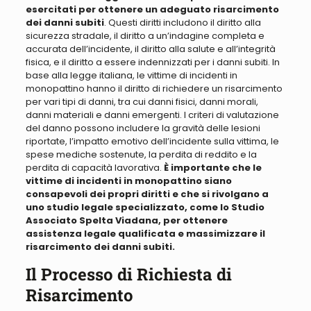
esercitati per ottenere un adeguato risarcimento
dei danni subiti
. Questi diritti includono il diritto alla
sicurezza stradale, il diritto a un’indagine completa e
accurata dell’incidente, il diritto alla salute e all’integrità
fisica, e il diritto a essere indennizzati per i danni subiti. In
base alla legge italiana, le vittime di incidenti in
monopattino hanno il diritto di richiedere un risarcimento
per vari tipi di danni, tra cui danni fisici, danni morali,
danni materiali e danni emergenti. I criteri di valutazione
del danno possono includere la gravità delle lesioni
riportate, l’impatto emotivo dell’incidente sulla vittima, le
spese mediche sostenute, la perdita di reddito e la
perdita di capacità lavorativa.
È importante che le
vittime di incidenti in monopattino siano
consapevoli dei propri diritti e che si rivolgano a
uno studio legale specializzato, come lo Studio
Associato Spelta Viadana, per ottenere
assistenza legale qualificata e massimizzare il
risarcimento dei danni subiti.
Il Processo di Richiesta di
Risarcimento