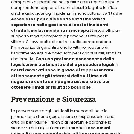
competenze specifiche nel gestire casi di questo tipo e
comprendono appieno le complessità legali e le sfide
uniche associate agli incidenti in monopattino.
Lo Studio
Associato Spelta Viadana vanta una vasta
esperienza nella gestione di casi di incidenti
stradali, inclusi incidenti in monopattino
, e offre un
supporto legale completo e personalizzato per le
vittime. Gli avvocati del nostro studio comprendono
l’importanza di garantire che le vittime ricevano un
risarcimento equo e adeguato per i danni subiti, sia fisici
che emotivi.
Con una profonda conoscenza della
legislazione pertinente e delle procedure legali, i
nostri avvocati sono in grado di rappresentare
efficacemente gli interessi delle vittime e di
negoziare con le compagnie assicurative per
ottenere il miglior risultato possibile
.
Prevenzione e Sicurezza
La prevenzione degli incidenti in monopattino e la
promozione di una guida sicura e responsabile sono
cruciali per ridurre il rischio di infortuni e garantire la
sicurezza di tutti gli utenti della strada.
Ecco alcuni
consigli e raccomandazioni utili per promuovere la