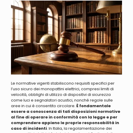
Le normative vigenti stabiliscono requisiti specifici per
l’uso sicuro dei monopattini elettrici, compresi limiti di
velocità, obblighi di utilizzo di dispositivi di sicurezza
come luci e segnalatori acustici, nonché regole sulle
aree in cui è consentito circolare.
È fondamentale
essere a conoscenza di tali disposizioni normative
al fine di operare in conformità con la legge e per
comprendere appieno le proprie responsabilità in
caso di incidenti
. In Italia, la regolamentazione dei