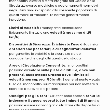
monopattini elettrici è stata integrata nel Codice della
Strada attraverso modifiche e aggiornamenti normativi
negli ultimi anni, in risposta alla crescente popolarità di
questi mezzi di trasporto. Le norme generalmente
includono:
Limiti di Velocità
: I monopattini elettrici sono
tipicamente limitati a una
velocità massima di 25
km/h
;
Dispositivi di Sicurezza
:
È richiesto l’uso di luci, sia
anteriori che posteriori, e di segnalatori acustici
per garantire la visibilità e la sicurezza sia del
conducente che degli altri utenti della strada;
Aree di Circolazione Consentite
: I monopattini
possono
circolare sulle piste ciclabili e, dove non
presenti, sulle strade urbane dove il limite di
velocità non supera i 50 km/h
. È generalmente vietato
l’uso dei monopattini sui marciapiedi per non mettere a
rischio la sicurezza dei pedoni;
Obblighi per gli Utenti
: Gli utenti sono spesso
tenuti a
indossare il casco, soprattutto i minori di 18 anni
, e
possono essere incoraggiati a utilizzare altri dispositivi di
protezione personale;