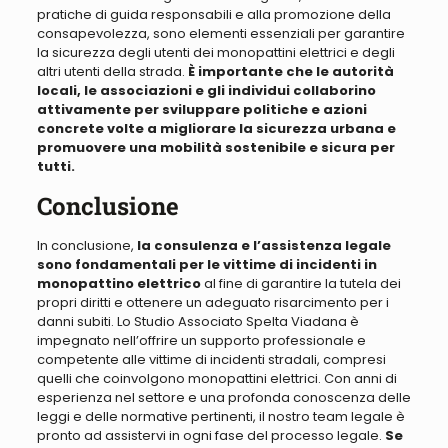
pratiche di guida responsabili e alla promozione della
consapevolezza, sono elementi essenziali per garantire
la sicurezza degli utenti dei monopattini elettrici e degli
altri utenti della strada.
È importante che le autorità
locali, le associazioni e gli individui collaborino
attivamente per sviluppare politiche e azioni
concrete volte a migliorare la sicurezza urbana e
promuovere una mobilità sostenibile e sicura per
tutti.
Conclusione
In conclusione,
la consulenza e l’assistenza legale
sono fondamentali per le vittime di incidenti in
monopattino elettrico
al fine di garantire la tutela dei
propri diritti e ottenere un adeguato risarcimento per i
danni subiti. Lo Studio Associato Spelta Viadana è
impegnato nell’offrire un supporto professionale e
competente alle vittime di incidenti stradali, compresi
quelli che coinvolgono monopattini elettrici. Con anni di
esperienza nel settore e una profonda conoscenza delle
leggi e delle normative pertinenti, il nostro team legale è
pronto ad assistervi in ogni fase del processo legale.
Se