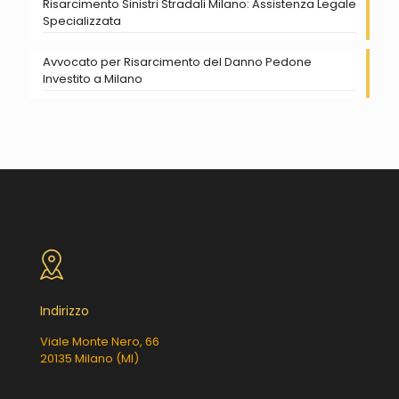
Risarcimento Sinistri Stradali Milano: Assistenza Legale
Specializzata
Avvocato per Risarcimento del Danno Pedone
Investito a Milano
Indirizzo
Viale Monte Nero, 66
20135 Milano (MI)