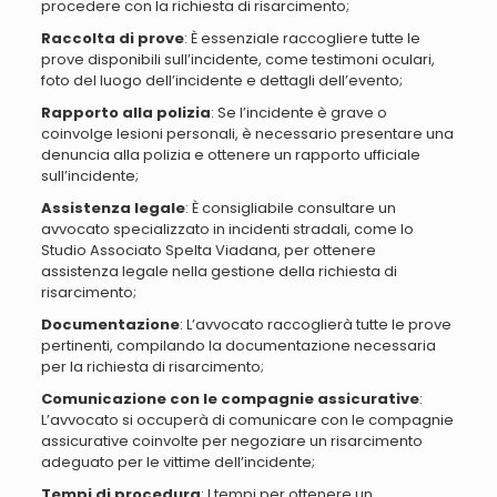
procedere con la richiesta di risarcimento;
Raccolta di prove
: È essenziale raccogliere tutte le
prove disponibili sull’incidente, come testimoni oculari,
foto del luogo dell’incidente e dettagli dell’evento;
Rapporto alla polizia
: Se l’incidente è grave o
coinvolge lesioni personali, è necessario presentare una
denuncia alla polizia e ottenere un rapporto ufficiale
sull’incidente;
Assistenza legale
: È consigliabile consultare un
avvocato specializzato in incidenti stradali, come lo
Studio Associato Spelta Viadana, per ottenere
assistenza legale nella gestione della richiesta di
risarcimento;
Documentazione
: L’avvocato raccoglierà tutte le prove
pertinenti, compilando la documentazione necessaria
per la richiesta di risarcimento;
Comunicazione con le compagnie assicurative
:
L’avvocato si occuperà di comunicare con le compagnie
assicurative coinvolte per negoziare un risarcimento
adeguato per le vittime dell’incidente;
Tempi di procedura
: I tempi per ottenere un