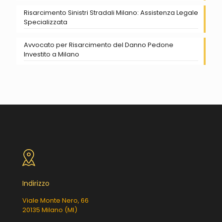
Risarcimento Sinistri Stradali Milano: Assistenza Legale
Specializzata
Avvocato per Risarcimento del Danno Pedone
Investito a Milano
Indirizzo
Viale Monte Nero, 66
20135 Milano (MI)