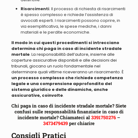
Risarcimenti
. Il processo di richiesta di risarcimenti
è spesso complesso e richiede l’assistenza di
avvocati esperti.
I risarcimenti possono coprire, in
via esemplificativa, le spese mediche, i danni
materiali e le perdite economiche
.
Il modo in cui questi procedimenti si intrecciano
determina chi paga in caso di incidente stradale
mortale
.
La responsabilità dell’autore, insieme alle
coperture assicurative disponibili e alle decisioni dei
tribunali, giocano un ruolo fondamentale nel
determinare quali vittime riceveranno un risarcimento
. È
un processo complesso che richiede competenza
legale e una comprensione approfondita del
sistema giuridico e delle dinamiche, anche
assicurative, coinvolte
.
Chi paga in caso di incidente stradale mortale? Siete
confusi sulle responsabilità finanziarie in caso di
incidente mortale? Chiamateci al
3391750276
–
3473479439
per chiarire
Consigli Pratici