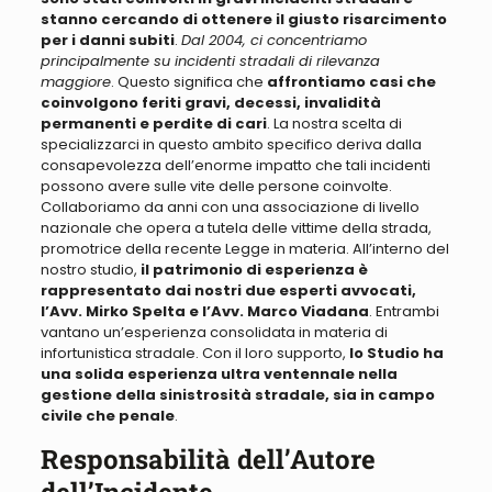
stanno cercando di ottenere il giusto risarcimento
per i danni subiti
.
Dal 2004, ci concentriamo
principalmente su incidenti stradali di rilevanza
maggiore
. Questo significa che
affrontiamo casi che
coinvolgono feriti gravi, decessi, invalidità
permanenti e perdite di cari
. La nostra scelta di
specializzarci in questo ambito specifico deriva dalla
consapevolezza dell’enorme impatto che tali incidenti
possono avere sulle vite delle persone coinvolte.
Collaboriamo da anni con una associazione di livello
nazionale che opera a tutela delle vittime della strada,
promotrice della recente Legge in materia
. All’interno del
nostro studio,
il patrimonio di esperienza è
rappresentato dai nostri due esperti avvocati,
l’Avv. Mirko Spelta e l’Avv. Marco Viadana
. Entrambi
vantano un’esperienza consolidata in materia di
infortunistica stradale. Con il loro supporto,
lo Studio ha
una solida esperienza ultra ventennale nella
gestione della sinistrosità stradale, sia in campo
civile che penale
.
Responsabilità dell’Autore