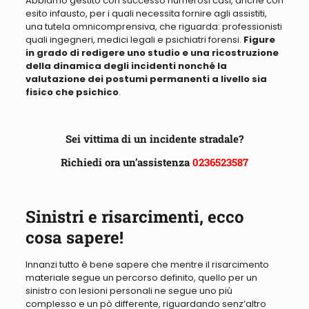
Abbiamo
gestito con successo numerosi casi, anche con
esito infausto, per i quali necessita fornire agli assistiti,
una tutela omnicomprensiva
, che riguarda: professionisti
quali ingegneri, medici legali e psichiatri forensi.
Figure
in grado di redigere uno studio e una ricostruzione
della dinamica degli incidenti nonché la
valutazione dei postumi permanenti a livello sia
fisico che psichico
.
Sei vittima di un incidente stradale?
Richiedi ora un’assistenza
0236523587
Sinistri e risarcimenti, ecco
cosa sapere!
Innanzi tutto è bene sapere che mentre il risarcimento
materiale segue un percorso definito, quello per un
sinistro con lesioni personali ne segue uno più
complesso e un pò differente, riguardando senz’altro