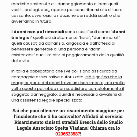
mediche sostenute e il danneggiamento di beni quali
vestiti, orologi, ecc,, oppure possono riferirsi al c.d. lucro
cessante, ovverosia la riduzione dei redditi subiti o che
avverranno in futuro.
I danni non patrimoniali
sono classificati come “
danni
biologici
” quelli più strettamente “fisici”, “danni morali”
quelli causati da dall’ansia, angoscia e dall’offesa al
benessere generale di una persona e “danni
esistenziali” quelli relativi al peggioramento della qualità
della vita .
In Italia è obbligatorio che i veicoli siano assicurati da
compagnie assicurative autorizzate.
ciò significa che la
maggior parte dei danni trova un risarcimento, ma molte
volte questo potrebbe non soddisfare completamente il
soggetto danneggiato
, quindi è necessario avvalersi di
una assistenza legale specializzata.
Sai che puoi ottenere un risarcimento maggiore per
l’incidente che ti ha coinvolto? Affidati al servizio:
Risarcimento sinistri stradali Brescia dello Studio
Legale Associato Spelta Viadana! Chiama ora lo
0236523587
!