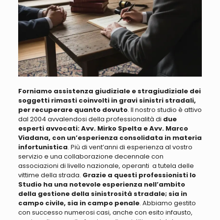
Forniamo assistenza giudiziale e stragiudiziale dei
soggetti rimasti coinvolti in gravi sinistri stradali,
per recuperare quanto dovuto
. Il nostro studio è attivo
dal 2004 avvalendosi della professionalità di
due
esperti avvocati: Avv. Mirko Spelta e Avv. Marco
Viadana, con un’esperienza consolidata in materia
infortunistica
. Più di vent’anni di esperienza al vostro
servizio e una collaborazione decennale
con
associazioni di livello nazionale, operanti a tutela delle
vittime della strada
.
Grazie a questi professionisti lo
Studio ha una notevole esperienza nell’ambito
della gestione della sinistrosità stradale; sia in
campo civile, sia in campo penale
. Abbiamo
gestito
con successo numerosi casi, anche con esito infausto,