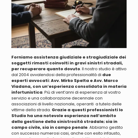
Forniamo assistenza giudiziale e stragiudiziale dei
soggetti rimasti coinvolti in gravi sinistri stradali,
per recuperare quanto dovuto
. Il nostro studio è attivo
dal 2004 avvalendosi della professionalità di
due
esperti avvocati: Avv. Mirko Spelta e Avv. Marco
Viadana, con un’esperienza consolidata in materia
infortunistica
. Più di vent’anni di esperienza al vostro
servizio e una collaborazione decennale
con
associazioni di livello nazionale, operanti a tutela delle
vittime della strada
.
Grazie a questi professionisti lo
Studio ha una notevole esperienza nell’ambito
della gestione della sinistrosità stradale; sia in
campo civile, sia in campo penale
. Abbiamo
gestito
con successo numerosi casi, anche con esito infausto,