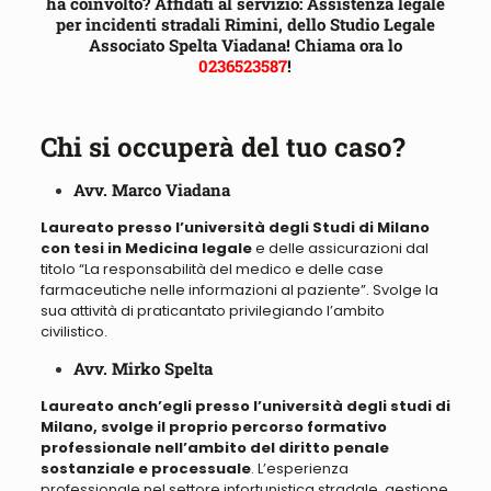
ha coinvolto? Affidati al servizio: Assistenza legale
per incidenti stradali Rimini, dello Studio Legale
Associato Spelta Viadana! Chiama ora lo
0236523587
!
Chi si occuperà del tuo caso?
Avv. Marco Viadana
Laureato presso l’università degli Studi di Milano
con tesi in Medicina legale
e delle assicurazioni dal
titolo “
La responsabilità del medico e delle case
farmaceutiche nelle informazioni al paziente
”. Svolge la
sua attività di praticantato privilegiando l’ambito
civilistico.
Avv. Mirko Spelta
Laureato anch’egli presso l’università degli studi di
Milano, svolge il proprio percorso formativo
professionale nell’ambito del diritto penale
sostanziale e processuale
. L’esperienza
professionale nel settore infortunistica stradale, gestione