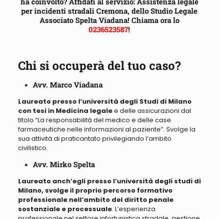
ha coinvolto? Affidati al servizio: Assistenza legale
per incidenti stradali Cremona, dello Studio Legale
Associato Spelta Viadana! Chiama ora lo
0236523587
!
Chi si occuperà del tuo caso?
Avv. Marco Viadana
Laureato presso l’università degli Studi di Milano
con tesi in Medicina legale
e delle assicurazioni dal
titolo “
La responsabilità del medico e delle case
farmaceutiche nelle informazioni al paziente
”. Svolge la
sua attività di praticantato privilegiando l’ambito
civilistico.
Avv. Mirko Spelta
Laureato anch’egli presso l’università degli studi di
Milano, svolge il proprio percorso formativo
professionale nell’ambito del diritto penale
sostanziale e processuale
. L’esperienza
professionale nel settore infortunistica stradale, gestione