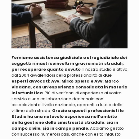
Forniamo assistenza giudiziale e stragiudiziale dei
soggetti rimasti coinvolti in gravi sinistri stradali,
per recuperare quanto dovuto
. Il nostro studio è attivo
dal 2004 avvalendosi della professionalità di
due
esperti avvocati: Avv. Mirko Spelta e Avv. Marco
Viadana, con un’esperienza consolidata in materia
infortunistica
. Più di vent’anni di esperienza al vostro
servizio e una collaborazione decennale
con
associazioni di livello nazionale, operanti a tutela delle
vittime della strada
.
Grazie a questi professionisti lo
Studio ha una notevole esperienza nell’ambito
della gestione della sinistrosità stradale; sia in
campo civile, sia in campo penale
. Abbiamo
gestito
con successo numerosi casi, anche con esito infausto,