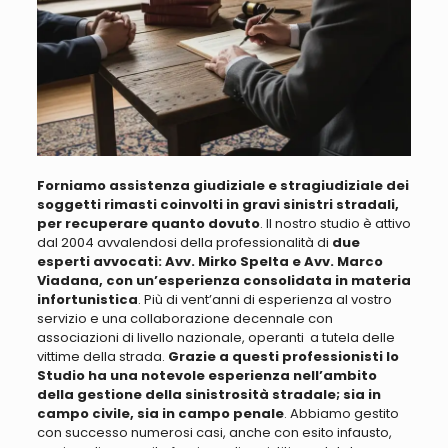
Forniamo assistenza giudiziale e stragiudiziale dei
soggetti rimasti coinvolti in gravi sinistri stradali,
per recuperare quanto dovuto
. Il nostro studio è attivo
dal 2004 avvalendosi della professionalità di
due
esperti avvocati: Avv. Mirko Spelta e Avv. Marco
Viadana, con un’esperienza consolidata in materia
infortunistica
. Più di vent’anni di esperienza al vostro
servizio e una collaborazione decennale
con
associazioni di livello nazionale, operanti a tutela delle
vittime della strada
.
Grazie a questi professionisti lo
Studio ha una notevole esperienza nell’ambito
della gestione della sinistrosità stradale; sia in
campo civile, sia in campo penale
. Abbiamo
gestito
con successo numerosi casi, anche con esito infausto,