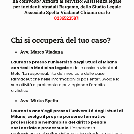
ha coinvolto? Affidati al servizio: Assistenza legale
per incidenti stradali Bergamo, dello Studio Legale
Associato Spelta Viadana! Chiama ora lo
0236523587
!
Chi si occuperà del tuo caso?
Avv. Marco Viadana
Laureato presso l’università degli Studi di Milano
con tesi in Medicina legale
e delle assicurazioni dal
titolo “
La responsabilità del medico e delle case
farmaceutiche nelle informazioni al paziente
”. Svolge la
sua attività di praticantato privilegiando l’ambito
civilistico.
Avv. Mirko Spelta
Laureato anch’egli presso l’università degli studi di
Milano, svolge il proprio percorso formativo
professionale nell’ambito del diritto penale
sostanziale e processuale
. L’esperienza
professionale nel settore infortunistica stradale, gestione