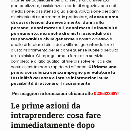
altamente qualificati e offrono servizi di consulenza
personalizzata, assistenza in sede di negoziazione e di
mediazione, assistenza giudiziaria, valutazione dei danni
e richiesta di risarcimento. In particolare,
ci occupiamo
di casi di lesioni da investimento, danni alla
persona, danni materiali, danni morali e invalidità
permanente, ma anche di sinistri aziendali e di
responsabilità civile generale
. Il nostro obiettivo è
quello di tutelare i diritti delle vittime, garantendo loro il
giusto risarcimento per le conseguenze subite a seguito
di un sinistro. Ci impegniamo a fornire un servizio
completo e di alta qualità, al fine di risolvere i casi dei
nostri clienti in modo rapido ed efficace.
Offriamo una
prima consulenza senza impegno per valutare la
fattibilità del caso e fornire informazioni sulle
possibilità di ottenere il risarcimento
.
Per maggiori informazioni chiama allo
0236523587
!
Le prime azioni da
intraprendere: cosa fare
immediatamente dopo