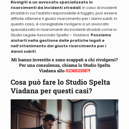
Rivolgiti a un avvocato specializzato in
risarcimenti da incidenti stradali
: In caso di incidenti
stradali in cui l’autista responsabile è fuggito, può essere
difficile ottenere il giusto risarcimento per i danni subiti. In
questo caso, è consigliabile rivolgersi a un avvocato
specializzato in risarcimenti da incidenti stradali come lo
Studio Legale Associato Spelta – Viadana.
Possiamo
aiutarti nella gestione delle pratiche legali e
nell’ottenimento del giusto risarcimento per i
danni subiti
.
Mi hanno investito e sono scappati a chi rivolgersi?
Per una consulenza, chiama lo Studio Spelta
Viadana allo
0236523587
!
Cosa può fare lo Studio Spelta
Viadana per questi casi?