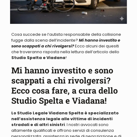
Cosa succede se l’autista responsabile della collisione
fugge dalla scena dell’incidente?
Mi hanno investito e
sono scappati a chi rivolgersi?
Ecco alcuni dei quesiti
che troveranno risposta nella lettura dell’articolo dello
Studio Spelta e Viadana
!
Mi hanno investito e sono
scappati a chi rivolgersi?
Ecco cosa fare, a cura dello
Studio Spelta e Viadana!
Lo Studio Legale Viadana Spelta è specializzato
nell’assistenza legale alle vittime di incidenti
stradali e di altri sinistri
. I nostri avvocati sono
altamente qualificati e offrono servizi di consulenza
personalizzata, assistenza in sede di negoziazione e di