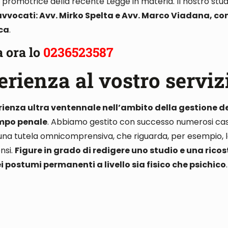
a, promotrice della recente Legge in materia
. Il nostro stu
avvocati: Avv. Mirko Spelta e Avv. Marco Viadana, co
ica
.
 ora lo
0236523587
erienza al vostro serviz
erienza ultra ventennale nell’ambito della gestione d
campo penale
. Abbiamo
gestito con successo numerosi cas
iti, una tutela omnicomprensiva
, che riguarda,
per esempio, l
ensi.
Figure in grado di redigere uno studio e una ricos
 postumi permanenti a livello sia fisico che psichico
.