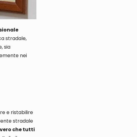
ssionale
ca stradale,
, sia
entemente nei
e e ristabilire
idente stradale
vero che tutti