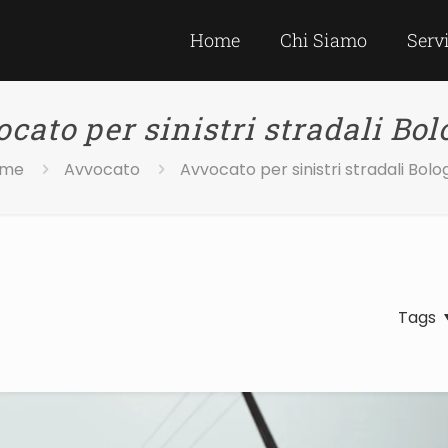
Home
Chi Siamo
Serv
cato per sinistri stradali Bo
me
Avvocato
Avvocato per sinistri stradali Bol
Tags