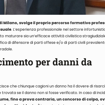
di Milano, svolge il proprio percorso formativo profe
ssuale
. L’esperienza professionale nel settore infortunisti
to maturare sia un’efficace attività civilistica stragiudiziale
lifica di difensore di parti offese e/o di parti civili preval
tradale
.
rcimento per danni da
isce che chiunque cagioni un danno ha il dovere di risarcir
e trovata se il danno non si fosse verificato
. In caso di inc
sume, fino a prova contraria, un concorso di colpa, ov