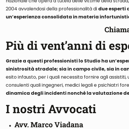
nazionale che opera a tutela delle vittime della strad
2004 avvalendosi della professionalità di
due esperti 
un’esperienza consolidata in materia infortunist
Chiama
Più di vent’anni di esp
Grazie a questi professionisti lo Studio ha un’esp
sinistrosità stradale; sia in campo civile, sia in 
esito infausto, per i quali necessita fornire agli assist
consulent
i quali ingegneri, medici legali e psichiatri for
dinamica degli incidenti nonché la valutazione dei
I nostri Avvocati
Avv. Marco Viadana