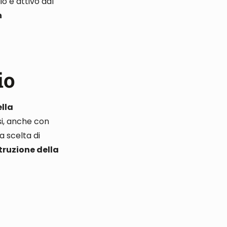
dio è attivo dal
n
io
ella
i, anche con
a scelta di
truzione della