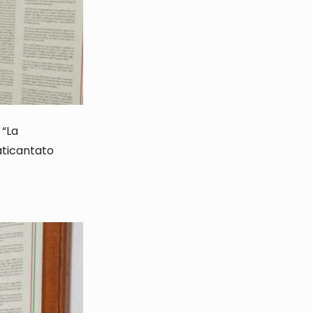
 “
La
raticantato