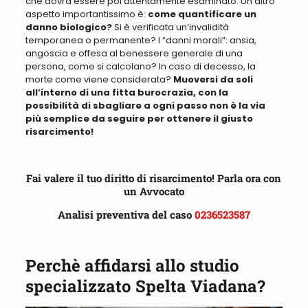
che dovrà essere poi attentamente esaminato
. Un altro
aspetto importantissimo è:
come quantificare un
danno biologico?
Si è verificata un’invalidità
temporanea o permanente
?
I “danni morali”: ansia,
angoscia e offesa al benessere generale di una
persona, come si calcolano
? In caso di decesso, la
morte come viene considerata?
Muoversi
da soli
all’interno di una fitta burocrazia, con la
possibilità di sbagliare a ogni passo non è la via
più semplice da seguire per ottenere il giusto
risarcimento!
Fai valere il tuo diritto di risarcimento!
Parla ora con
un Avvocato
Analisi preventiva del caso
0236523587
Perchè affidarsi allo studio
specializzato Spelta Viadana?