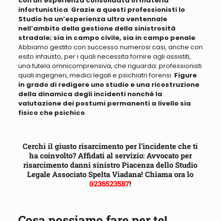
con un’esperienza consolidata in materia
infortunistica
.
Grazie a questi professionisti lo
Studio ha un’esperienza ultra ventennale
nell’ambito della gestione della sinistrosità
stradale; sia in campo civile, sia in campo penale
.
Abbiamo
gestito con successo numerosi casi, anche con
esito infausto, per i quali necessita fornire agli assistiti,
una tutela omnicomprensiva
, che riguarda: professionisti
quali ingegneri, medici legali e psichiatri forensi.
Figure
in grado di redigere uno studio e una ricostruzione
della dinamica degli incidenti nonché la
valutazione dei postumi permanenti a livello sia
fisico che psichico
.
Cerchi il giusto risarcimento per l’incidente che ti
ha coinvolto? Affidati al servizio: Avvocato per
risarcimento danni sinistro Piacenza dello Studio
Legale Associato Spelta Viadana! Chiama ora lo
0236523587
!
Cosa possiamo fare per te!