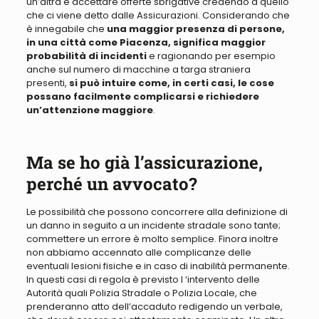
un’altra è accettare offerte sbrigative credendo a quello
che ci viene detto dalle Assicurazioni
. Considerando che
è innegabile che
una maggior presenza di persone,
in una città come Piacenza, significa maggior
probabilità di incidenti
e ragionando
per esempio
anche sul
numero di macchine a targa straniera
presenti,
si può intuire come, in certi casi, le cose
possano facilmente complicarsi e richiedere
un’attenzione maggiore
.
Ma se ho già l’assicurazione,
perché un avvocato?
Le possibilità che possono concorrere alla definizione di
un danno in seguito a un incidente stradale sono tante
;
commettere un errore è molto semplice. Finora inoltre
non abbiamo accennato alle complicanze delle
eventuali lesioni fisiche e in caso di inabilità permanente
.
In questi casi
di regola
è previsto l ‘intervento delle
Autorità quali Polizia Stradale o Polizia Locale, che
prenderanno atto dell’accaduto redigendo un verbale,