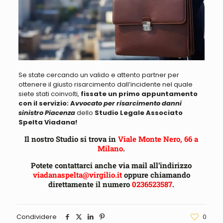
Se state cercando un valido e attento partner per
ottenere il giusto risarcimento
dall’incidente nel quale
siete stati coinvolti,
fissate un primo appuntamento
con il servizio: A
vvocato per risarcimento danni
sinistro Piacenza
dello
Studio Legale Associato
Spelta Viadana!
Il nostro Studio si trova in
Viale Monte Nero, 66 a
Milano
.
Potete contattarci anche via mail all’indirizzo
viadanaspelta@virgilio.it
oppure chiamando
direttamente il numero
0236523587
.
Condividere
0