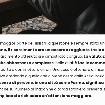
 maggior parte dei sinistri, la questione è sempre stata u
one, il risarcimento era un accordo raggiunto tra le 
sarcimento ottenuto si è dimostrato congruo
.
La valutaz
tiche abbastanza complesse
, nelle quali
è facile commet
e porta a commettere errori
.
Una cosa è ottenere un risa
ive credendo a quello che ci viene detto dalle Assicurazio
enza di persone, in una città come Parma, signific
nche sul
numero di macchine a targa straniera presenti,
omplicarsi e richiedere un’attenzione maggiore
.