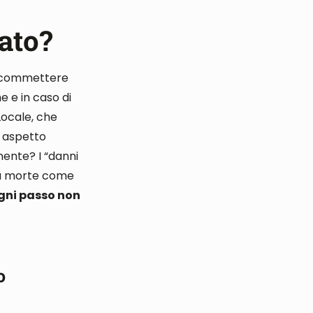
ato?
 commettere
he e in caso di
 Locale, che
o aspetto
anente
?
I “danni
 la morte come
 ogni passo non
o