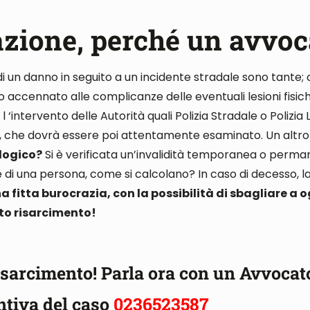
azione, perché un avvoc
di un danno in seguito a un incidente stradale sono tante
;
mo accennato alle complicanze delle
eventuali lesioni fisic
l ‘intervento delle Autorità quali Polizia Stradale o Polizia
,
che dovrà essere poi attentamente esaminato
. Un altr
logico?
Si è verificata un’invalidità temporanea o perm
e di una persona, come si calcolano
? In caso di decesso,
na fitta burocrazia, con la possibilità di sbagliare a
sto risarcimento!
 risarcimento!
Parla ora con un Avvocat
ntiva del caso
0236523587