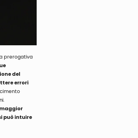
na prerogativa
due
ione del
tere errori
rcimento
ni
.
a maggior
si può intuire