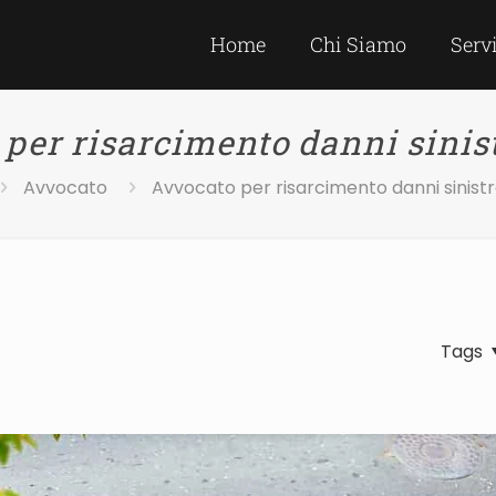
Home
Chi Siamo
Serv
per risarcimento danni sini
Avvocato
Avvocato per risarcimento danni sinis
Tags