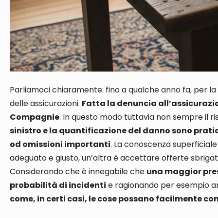
Parliamoci chiaramente: fino a qualche anno fa, per la
delle assicurazioni
.
Fatta la denuncia all’assicurazi
Compagnie
.
In questo modo t
uttavia
non sempre il ri
sinistro e la quantificazione del danno sono pra
od omissioni importanti
. La conoscenza superficial
adeguato e giusto, un’altra è accettare offerte sbrigat
Considerando che è innegabile che
una maggior pres
probabilità di incidenti
e ragionando
per esempio
a
come, in certi casi, le cose possano facilmente c