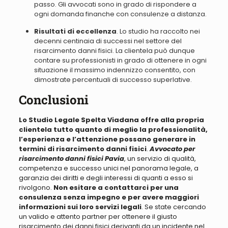
passo.
Gli avvocati sono in grado di rispondere a
ogni domanda finanche con consulenze a distanza
.
Risultati di eccellenza
. Lo studio ha raccolto nei
decenni centinaia di successi nel settore del
risarcimento danni fisici.
La clientela può dunque
contare su professionisti in grado di ottenere in ogni
situazione il massimo indennizzo consentito
, con
dimostrate percentuali di successo superlative.
Conclusioni
Lo Studio Legale Spelta Viadana offre alla propria
clientela tutto quanto di meglio la professionalità,
l’esperienza e l’attenzione possano generare in
termini di risarcimento danni fisici
.
Avvocato per
risarcimento danni fisici Pavia
,
un servizio di qualità,
competenza e successo unici nel panorama legale, a
garanzia dei diritti e degli interessi di quanti a esso si
rivolgono.
Non esitare a contattarci per una
consulenza senza impegno e per avere maggiori
informazioni sui loro servizi legali
.
Se state cercando
un valido e attento partner per ottenere il giusto
risarcimento
dei danni fisici derivanti da un incidente nel