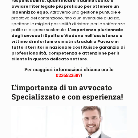
responsabilità, quantificare il danno subito e
avviare l’iter legale più proficuo per ottenere un
indennizzo equo
. Attraverso una gestione puntuale e
proattiva del contenzioso, fino a un eventuale giudizio,
spettano le migliori possibilità di ristoro per le sofferenze
patite e le spese sostenute.
L’esperienza pluriennale
degli avvocati Spelta e Viadana nell’assistenza a
vittime di infortuni e sinistri stradali a Pavia e in
tutto il territorio nazionale costituisce garanzia di
professionalità, competenza e attenzione per il
cliente in questo delicato settore
.
Per maggiori informazioni chiama ora lo
0236523587
!
L’importanza di un avvocato
Specializzato e con esperienza!