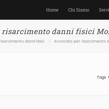
Home
Chi Siamo
Serv
 risarcimento danni fisici Mo
isarcimento danni fisici
Avvocato per risarcimento da
Tags