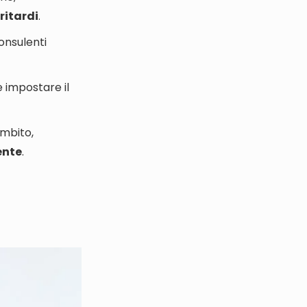
ritardi
.
onsulenti
 impostare il
ambito,
ente
.