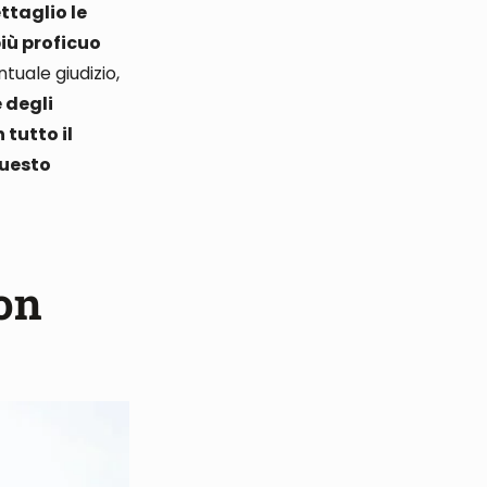
ttaglio le
più proficuo
tuale giudizio,
 degli
 tutto il
questo
con