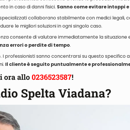
nto in caso di danni fisici
.
Sanno come evitare intoppi e 
i specializzati
collaborano stabilmente con medici legali, c
iduare le migliori soluzioni in ogni singolo caso.
ienza consente di
valutare immediatamente la situazione e
nza errori o perdite di tempo
.
o
. I professionisti sanno concentrarsi su questo specifico 
ni.
Il cliente è seguito puntualmente e professionalm
i ora allo
0236523587
!
udio Spelta Viadana?