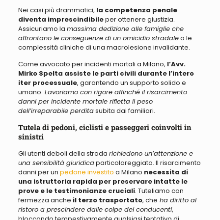
Nei casi più drammatici,
la competenza penale
diventa imprescindibile
per ottenere giustizia.
Assicuriamo la
massima dedizione alle famiglie che
affrontano le conseguenze di un omicidio stradale
o le
complessità cliniche di una macrolesione invalidante.
Come avvocato per incidenti mortali a Milano,
l’Avv.
Mirko Spelta assiste le parti civili durante l’intero
iter processuale
, garantendo un supporto solido e
umano.
Lavoriamo con rigore affinché il risarcimento
danni per incidente mortale rifletta il peso
dell’irreparabile perdita
subita dai familiari.
Tutela di pedoni, ciclisti e passeggeri coinvolti in
sinistri
Gli utenti deboli della strada
richiedono un’attenzione e
una sensibilità giuridica
particolareggiata. Il risarcimento
danni per un
pedone investito
a Milano
necessita di
una istruttoria rapida per preservare intatte le
prove e le testimonianze cruciali
. Tuteliamo con
fermezza anche
il terzo trasportato
, che
ha diritto al
ristoro a prescindere dalle colpe dei conducenti
,
bloccando tempestivamente qualsiasi tentativo di