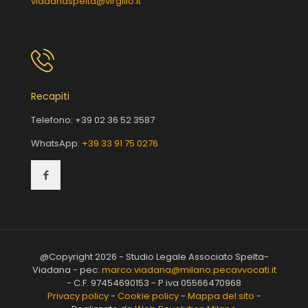
viadanaspelta@virgilio.it
Recapiti
Telefono:
+39 02 36 52 3587
WhatsApp:
+39 33 91 75 0276
@Copyright 2026 - Studio Legale Associato Spelta-
Viadana - pec:
marco.viadana@milano.pecavvocati.it
- C.F. 97454690153 - P.iva 05566470968
Privacy policy
-
Cookie policy
-
Mappa del sito
-