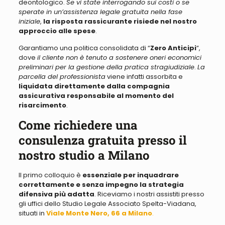
deontologico.
Se vi state interrogando sui costi o se
sperate in un’assistenza legale gratuita nella fase
iniziale
,
la risposta rassicurante risiede nel nostro
approccio alle spese
.
Garantiamo una politica consolidata di “
Zero Anticipi
“,
dove
il cliente non è tenuto a sostenere oneri economici
preliminari per la gestione della pratica stragiudiziale
.
La
parcella del professionista
viene infatti assorbita e
liquidata direttamente dalla compagnia
assicurativa responsabile al momento del
risarcimento
.
Come richiedere una
consulenza gratuita presso il
nostro studio a Milano
Il primo colloquio è
essenziale per inquadrare
correttamente e senza impegno la strategia
difensiva più adatta
. Riceviamo i nostri assistiti presso
gli uffici dello Studio Legale Associato Spelta-Viadana,
situati in
Viale Monte Nero, 66 a Milano
.