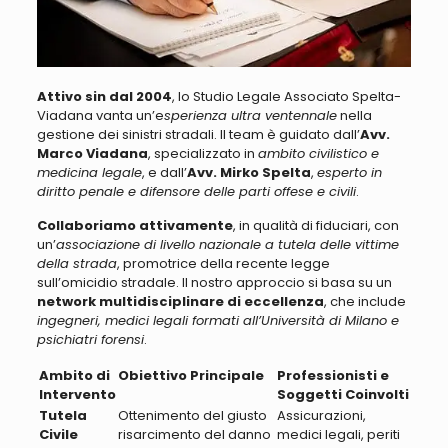
Attivo sin dal 2004
, lo Studio Legale Associato Spelta-
Viadana vanta un’e
sperienza ultra ventennale
nella
gestione dei sinistri stradali. Il team è guidato dall’
Avv.
Marco Viadana
, specializzato in
ambito civilistico e
medicina legale
, e dall’
Avv. Mirko Spelta
,
esperto in
diritto penale e difensore delle parti offese e civili
.
Collaboriamo attivamente
, in qualità di fiduciari, con
un’
associazione di livello nazionale a tutela delle vittime
della strada
, promotrice della recente legge
sull’omicidio stradale. Il nostro approccio si basa su un
network multidisciplinare di eccellenza
, che include
ingegneri, medici legali formati all’Università di Milano e
psichiatri forensi
.
Ambito di
Obiettivo Principale
Professionisti e
Intervento
Soggetti Coinvolti
Tutela
Ottenimento del giusto
Assicurazioni,
Civile
risarcimento del danno
medici legali, periti