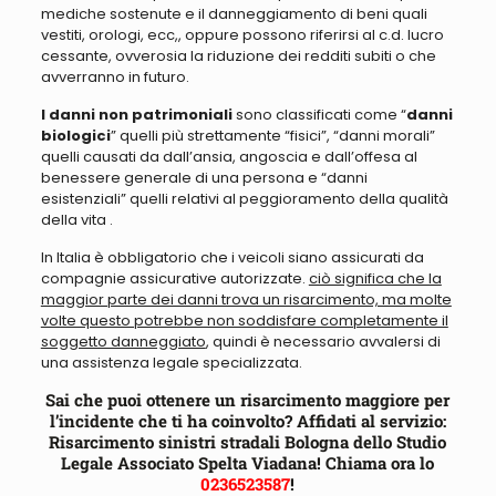
mediche sostenute e il danneggiamento di beni quali
vestiti, orologi, ecc,, oppure possono riferirsi al c.d. lucro
cessante, ovverosia la riduzione dei redditi subiti o che
avverranno in futuro.
I danni non patrimoniali
sono classificati come “
danni
biologici
” quelli più strettamente “fisici”, “danni morali”
quelli causati da dall’ansia, angoscia e dall’offesa al
benessere generale di una persona e “danni
esistenziali” quelli relativi al peggioramento della qualità
della vita .
In Italia è obbligatorio che i veicoli siano assicurati da
compagnie assicurative autorizzate.
ciò significa che la
maggior parte dei danni trova un risarcimento, ma molte
volte questo potrebbe non soddisfare completamente il
soggetto danneggiato
, quindi è necessario avvalersi di
una assistenza legale specializzata.
Sai che puoi ottenere un risarcimento maggiore per
l’incidente che ti ha coinvolto? Affidati al servizio:
Risarcimento sinistri stradali Bologna dello Studio
Legale Associato Spelta Viadana! Chiama ora lo
0236523587
!