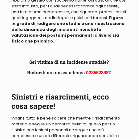
Abbiamo
gestito con successo numerosi casi, anche con
esito infausto, per i quali necessita fornire agli assistiti,
una tutela omnicomprensiva
, che riguarda: professionisti
quali ingegneri, medici legali e psichiatri forensi.
Figure
in grado di redigere uno studio e una ricostruzione
della dinamica degli incidenti nonché la
valutazione dei postumi permanenti a livello sia
fisico che psichico
.
Sei vittima di un incidente stradale?
Richiedi ora un’assistenza
0236523587
Sinistri e risarcimenti, ecco
cosa sapere!
Innanzi tutto è bene sapere che mentre il risarcimento
materiale segue un percorso definito, quello per un
sinistro con lesioni personali ne segue uno più
complesso e un pò differente, riguardando senz’altro