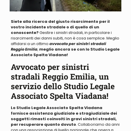
Siete alla ricerca del giusto risarcimento per il
vostro incidente stradale o di quello di un
conoscente?
Gestire i sinistri stradali, in particolare i
risarcimenti dei danni subiti, non è cosa semplice.
Meglio
affidarsi a un ottimo
avvocato per sinistri stradali
Reggio Emilia
,
meglio ancora se con lo Studio Legale
Associato Spelta Viadana!
Avvocato per sinistri
stradali Reggio Emilia, un
servizio dello Studio Legale
Associato Spelta Viadana!
Lo Studio Legale Associato Spelta Viadana
fornisce assistenza giudiziale e stragiudiziale dei
soggetti rimasti coinvolti in gravi sinistri stradali,
per recuperare quanto dovuto
.
Collaboriamo da anni
con una associazione di livello nazionale che opera a