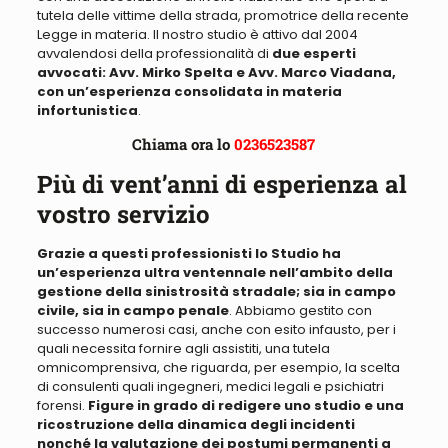
tutela delle vittime della strada, promotrice della recente
Legge in materia
. Il nostro studio è attivo dal 2004
avvalendosi della professionalità di
due esperti
avvocati: Avv. Mirko Spelta e Avv. Marco Viadana,
con un’esperienza consolidata in materia
infortunistica
.
Chiama ora lo
0236523587
Più di vent’anni di esperienza al
vostro servizio
Grazie a questi professionisti lo Studio ha
un’esperienza ultra ventennale nell’ambito della
gestione della sinistrosità stradale; sia in campo
civile, sia in campo penale
. Abbiamo
gestito con
successo numerosi casi, anche con esito infausto, per i
quali necessita fornire agli assistiti, una tutela
omnicomprensiva
, che riguarda,
per esempio, la scelta
di consulent
i quali ingegneri, medici legali e psichiatri
forensi.
Figure in grado di redigere uno studio e una
ricostruzione della dinamica degli incidenti
nonché la valutazione dei postumi permanenti a