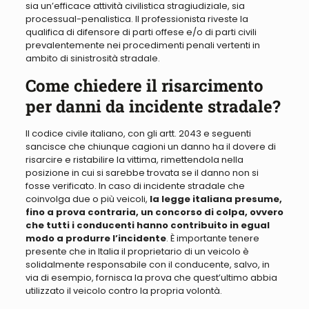
sia un’efficace attività civilistica stragiudiziale, sia
processual-penalistica.
Il professionista riveste la
qualifica di difensore di parti offese e/o di parti civili
prevalentemente nei procedimenti penali vertenti in
ambito di sinistrosità stradale
.
Come chiedere il risarcimento
per danni da incidente stradale?
Il codice civile italiano, con gli artt. 2043
e seguenti
sancisce che chiunque cagioni un danno ha il dovere di
risarcire e ristabilire la vittima, rimettendola nella
posizione in cui si sarebbe trovata se il danno non si
fosse verificato
. In caso di incidente stradale che
coinvolga due o più veicoli,
la legge italiana presume,
fino a prova contraria, un concorso di colpa, ovvero
che tutti i conducenti hanno contribuito in egual
modo a produrre l’incidente
. È importante tenere
presente che in Italia il proprietario di un veicolo è
solidalmente responsabile con il conducente, salvo,
in
via di esempio, fornisca
la prova che quest’ultimo abbia
utilizzato il veicolo contro
la propria
volontà.