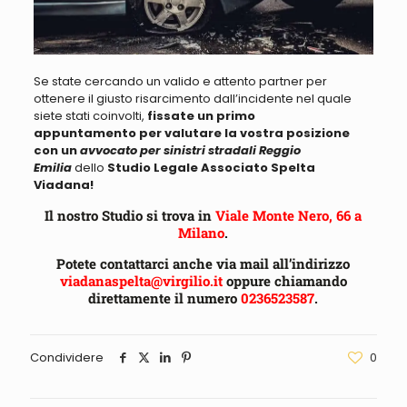
Se state cercando un valido e attento partner per
ottenere il giusto risarcimento
dall’incidente nel quale
siete stati coinvolti,
fissate un primo
appuntamento
per valutare la vostra posizione
con un
a
vvocato per sinistri stradali Reggio
Emilia
dello
Studio Legale Associato Spelta
Viadana!
Il nostro Studio si trova in
Viale Monte Nero, 66 a
Milano
.
Potete contattarci anche via mail all’indirizzo
viadanaspelta@virgilio.it
oppure chiamando
direttamente il numero
0236523587
.
Condividere
0