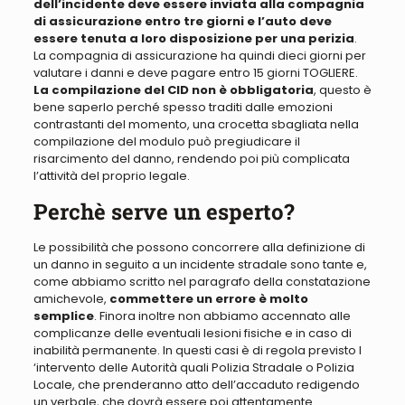
dell’incidente deve essere inviata alla compagnia
di assicurazione entro tre giorni e l’auto deve
essere tenuta a loro disposizione per una perizia
.
La compagnia di assicurazione ha quindi dieci giorni per
valutare i danni e deve pagare entro 15 giorni TOGLIERE
.
La compilazione del CID non è obbligatoria
, questo è
bene saperlo perché
spesso traditi dalle emozioni
contrastanti del momento, una crocetta sbagliata nella
compilazione del modulo può pregiudicare il
risarcimento del danno,
rendendo poi più complicata
l’attività del proprio legale
.
Perchè serve un esperto?
Le possibilità che possono concorrere alla definizione di
un danno in seguito a un incidente stradale sono tante
e,
come abbiamo scritto nel paragrafo della constatazione
amichevole,
commettere un errore è molto
semplice
. Finora inoltre non abbiamo accennato alle
complicanze delle
eventuali lesioni fisiche e in caso di
inabilità permanente
.
In questi casi è di regola previsto l
‘intervento delle Autorità quali Polizia Stradale o Polizia
Locale, che prenderanno atto dell’accaduto redigendo
un verbale,
che dovrà essere poi attentamente