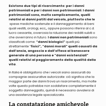
Esistono due tipi di risarcimento:
per
i danni
patrimoniali e p
er
i danni non patrimoniali
.
I danni
patrimoniali sono,
molto semplicemente, quelli
relativi ai danni patiti dal veicolo, piuttosto che le
spese mediche sostenute e il danneggiamento di beni
quali vestiti, orologi, ecc,, oppure
possono riferirsi al c.d.
lucro cessante
, ovverosia la
riduzione dei redditi subiti o
che avverranno in futuro
.
I danni non patrimoniali
sono
classificati come:
“danni biologici”
quelli
più
strettamente “
fisici”, “danni morali” quelli causati da
dall’ansia, angoscia e dall’offesa al benessere
generale di una persona e “danni esistenziali”
quelli relativi al peggioramento della qualità della
vita
.
In Italia è obbligatorio che i veicoli siano assicurati da
compagnie assicurative autorizzate:
c
iò significa che la
maggior parte dei danni trova un risarcimento, ma molte
volte questo potrebbe non soddisfare completamente il
soggetto danneggiato
,
quindi è necessario avvalersi di
una assistenza legale specializzata.
La constatazione amichevole