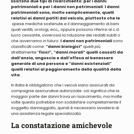
Esistono due tipi di risarcimento:
per
i danni
patrimoniali e p
er
i danni non patrimoniali
.
I danni
patrimoniali sono,
molto semplicemente, quelli
relativi ai danni patiti dal veicolo, piuttosto che le
spese mediche sostenute e il danneggiamento di beni
quali vestiti, orologi, ecc,, oppure
possono riferirsi al c.d.
lucro cessante
, ovverosia la
riduzione dei redditi subiti o
che avverranno in futuro
.
I danni non patrimoniali
sono
classificati come:
“danni biologici”
quelli
più
strettamente “
fisici”, “danni morali” quelli causati da
dall’ansia, angoscia e dall’offesa al benessere
generale di una persona e “danni esistenziali”
quelli relativi al peggioramento della qualità della
vita
.
In Italia è obbligatorio che i veicoli siano assicurati da
compagnie assicurative autorizzate:
c
iò significa che la
maggior parte dei danni trova un risarcimento, ma molte
volte questo potrebbe non soddisfare completamente il
soggetto danneggiato
,
quindi è necessario avvalersi di
una assistenza legale specializzata.
La constatazione amichevole