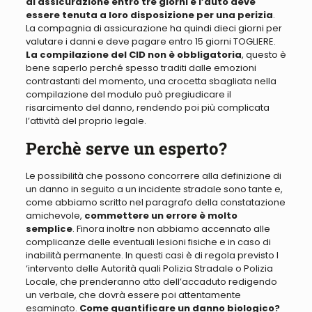
di assicurazione entro tre giorni e l’auto deve
essere tenuta a loro disposizione per una perizia
.
La compagnia di assicurazione ha quindi dieci giorni per
valutare i danni e deve pagare entro 15 giorni TOGLIERE
.
La compilazione del CID non è obbligatoria
, questo è
bene saperlo perché
spesso traditi dalle emozioni
contrastanti del momento, una crocetta sbagliata nella
compilazione del modulo può pregiudicare il
risarcimento del danno,
rendendo poi più complicata
l’attività del proprio legale
.
Perchè serve un esperto?
Le possibilità che possono concorrere alla definizione di
un danno in seguito a un incidente stradale sono tante
e,
come abbiamo scritto nel paragrafo della constatazione
amichevole,
commettere un errore è molto
semplice
. Finora inoltre non abbiamo accennato alle
complicanze delle
eventuali lesioni fisiche e in caso di
inabilità permanente
.
In questi casi è di regola previsto l
‘intervento delle Autorità quali Polizia Stradale o Polizia
Locale, che prenderanno atto dell’accaduto redigendo
un verbale,
che dovrà essere poi attentamente
esaminato.
Come quantificare un danno biologico?