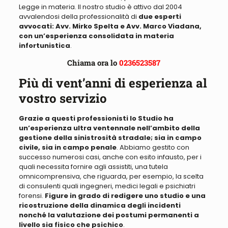
Legge in materia
. Il nostro studio è attivo dal 2004
avvalendosi della professionalità di
due esperti
avvocati: Avv. Mirko Spelta e Avv. Marco Viadana,
con un’esperienza consolidata in materia
infortunistica
.
Chiama ora lo
0236523587
Più di vent’anni di esperienza al
vostro servizio
Grazie a questi professionisti lo Studio ha
un’esperienza ultra ventennale nell’ambito della
gestione della sinistrosità stradale; sia in campo
civile, sia in campo penale
. Abbiamo
gestito con
successo numerosi casi, anche con esito infausto, per i
quali necessita fornire agli assistiti, una tutela
omnicomprensiva
, che riguarda,
per esempio, la scelta
di consulent
i quali ingegneri, medici legali e psichiatri
forensi.
Figure in grado di redigere uno studio e una
ricostruzione della dinamica degli incidenti
nonché la valutazione dei postumi permanenti a
livello sia fisico che psichico
.