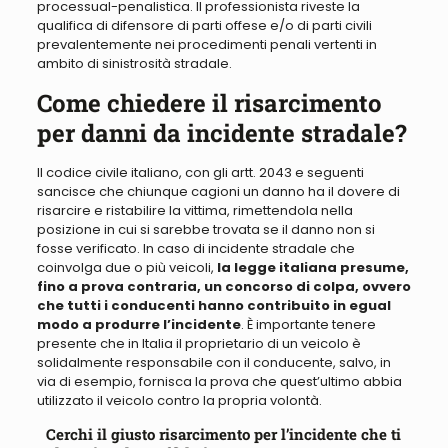
processual-penalistica.
Il professionista riveste la
qualifica di difensore di parti offese e/o di parti civili
prevalentemente nei procedimenti penali vertenti in
ambito di sinistrosità stradale
.
Come chiedere il risarcimento
per danni da incidente stradale?
Il codice civile italiano, con gli artt. 2043
e seguenti
sancisce che chiunque cagioni un danno ha il dovere di
risarcire e ristabilire la vittima, rimettendola nella
posizione in cui si sarebbe trovata se il danno non si
fosse verificato
. In caso di incidente stradale che
coinvolga due o più veicoli,
la legge italiana presume,
fino a prova contraria, un concorso di colpa, ovvero
che tutti i conducenti hanno contribuito in egual
modo a produrre l’incidente
. È importante tenere
presente che in Italia il proprietario di un veicolo è
solidalmente responsabile con il conducente, salvo,
in
via di esempio, fornisca
la prova che quest’ultimo abbia
utilizzato il veicolo contro
la propria
volontà.
Cerchi il giusto risarcimento per l’incidente che ti