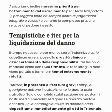
Assicuriamo inoltre
massima priorità per
l’ottenimento del risarcimento
per il
terzo trasportato
(
il passeggero ferito ha sempre diritto al pagamento
integrale e veloce
) e curiamo le complesse pratiche
relative al pedone investito.
Tempistiche e iter per la
liquidazione del danno
Il tempo necessario per monetizzare l’indennizzo
varia
oggettivamente in base
alla
gravità clinica
e
all’
accertamento delle responsabilità
. Per lesioni di
modesta entità
con il
CID
firmato
, la fase stragiudiziale
viene portata a termine in
tempi estremamente
ridotti
.
Tuttavia
,
in presenza di fratture gravi
,
i tempi di
guarigione dettano inevitabilmente la durata della
trattativa
. Solo a completa stabilizzazione dei postumi i
nostri medici specialisti redigono l’elaborato peritale
definitivo.
Se la compagnia rifiuta un accordo equo
,
depositiamo immediatamente gli atti in Tribunale
.