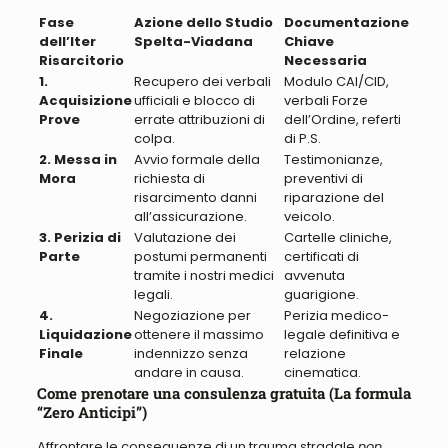
Fase
Azione dello Studio
Documentazione
dell’Iter
Spelta-Viadana
Chiave
Risarcitorio
Necessaria
1.
Recupero dei verbali
Modulo CAI/CID,
Acquisizione
ufficiali e blocco di
verbali Forze
Prove
errate attribuzioni di
dell’Ordine, referti
colpa.
di P.S.
2. Messa in
Avvio formale della
Testimonianze,
Mora
richiesta di
preventivi di
risarcimento danni
riparazione del
all’assicurazione.
veicolo.
3. Perizia di
Valutazione dei
Cartelle cliniche,
Parte
postumi permanenti
certificati di
tramite i nostri medici
avvenuta
legali.
guarigione.
4.
Negoziazione per
Perizia medico-
Liquidazione
ottenere il massimo
legale definitiva e
Finale
indennizzo senza
relazione
andare in causa.
cinematica.
Come prenotare una consulenza gratuita (La formula
“Zero Anticipi”)
Affrontare le conseguenze di un trauma stradale
non