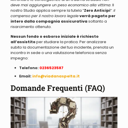
deve mai aggiungere un peso economico alla vittima
. Il
nostro Studio applica sempre la tutela “
Zero Anticipi
“:
il
compenso per il nostro lavoro legale
verrà pagato per
intero dalla compagnia assicurativa
soltanto a
risarcimento ottenuto.
Nessun fondo o esborso iniziale è richiesto
all’assistito
per studiare la pratica. Per analizzare
subito la documentazione del tuo incidente, prenota un
incontro in sede o una valutazione telefonica senza
impegno:
Telefono:
0236523587
Email:
info@viadanaspelta.it
Domande Frequenti (FAQ)