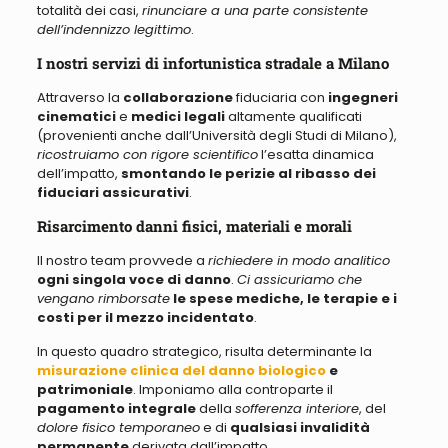
totalità dei casi,
rinunciare a una parte consistente
dell’indennizzo legittimo
.
I nostri servizi di infortunistica stradale a Milano
Attraverso la
collaborazione
fiduciaria con
ingegneri
cinematici
e
medici legali
altamente qualificati
(provenienti anche dall’Università degli Studi di Milano),
ricostruiamo con rigore scientifico
l’esatta dinamica
dell’impatto,
smontando le perizie al ribasso dei
fiduciari assicurativi
.
Risarcimento danni fisici, materiali e morali
Il nostro team provvede a
richiedere in modo analitico
ogni singola voce di danno
.
Ci assicuriamo che
vengano rimborsate
le spese mediche, le terapie e i
costi per il mezzo incidentato
.
In questo quadro strategico, risulta determinante la
misurazione clinica del danno biologico
e
patrimoniale
. Imponiamo alla controparte il
pagamento integrale
della
sofferenza interiore
, del
dolore fisico temporaneo
e di
qualsiasi invalidità
permanente
derivata dall’impatto.