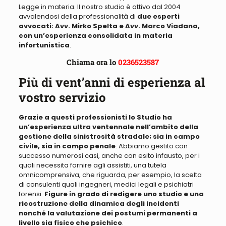
Legge in materia
. Il nostro studio è attivo dal 2004
avvalendosi della professionalità di
due esperti
avvocati: Avv. Mirko Spelta e Avv. Marco Viadana,
con un’esperienza consolidata in materia
infortunistica
.
Chiama ora lo
0236523587
Più di vent’anni di esperienza al
vostro servizio
Grazie a questi professionisti lo Studio ha
un’esperienza ultra ventennale nell’ambito della
gestione della sinistrosità stradale; sia in campo
civile, sia in campo penale
. Abbiamo
gestito con
successo numerosi casi, anche con esito infausto, per i
quali necessita fornire agli assistiti, una tutela
omnicomprensiva
, che riguarda,
per esempio, la scelta
di consulent
i quali ingegneri, medici legali e psichiatri
forensi.
Figure in grado di redigere uno studio e una
ricostruzione della dinamica degli incidenti
nonché la valutazione dei postumi permanenti a
livello sia fisico che psichico
.