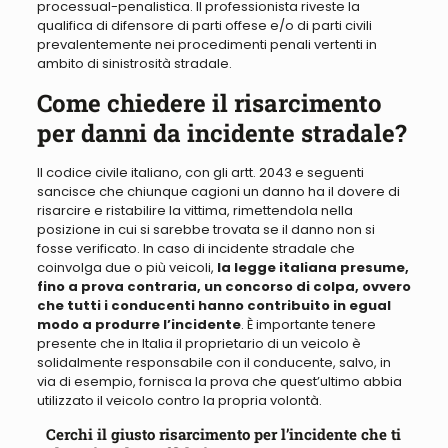
processual-penalistica.
Il professionista riveste la
qualifica di difensore di parti offese e/o di parti civili
prevalentemente nei procedimenti penali vertenti in
ambito di sinistrosità stradale
.
Come chiedere il risarcimento
per danni da incidente stradale?
Il codice civile italiano, con gli artt. 2043
e seguenti
sancisce che chiunque cagioni un danno ha il dovere di
risarcire e ristabilire la vittima, rimettendola nella
posizione in cui si sarebbe trovata se il danno non si
fosse verificato
. In caso di incidente stradale che
coinvolga due o più veicoli,
la legge italiana presume,
fino a prova contraria, un concorso di colpa, ovvero
che tutti i conducenti hanno contribuito in egual
modo a produrre l’incidente
. È importante tenere
presente che in Italia il proprietario di un veicolo è
solidalmente responsabile con il conducente, salvo,
in
via di esempio, fornisca
la prova che quest’ultimo abbia
utilizzato il veicolo contro
la propria
volontà.
Cerchi il giusto risarcimento per l’incidente che ti