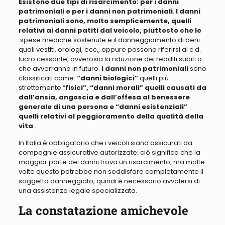
Esistono due tipi di risarcimento:
per
i danni
patrimoniali e p
er
i danni non patrimoniali
.
I danni
patrimoniali sono,
molto semplicemente, quelli
relativi ai danni patiti dal veicolo, piuttosto che le
spese mediche sostenute e il danneggiamento di beni
quali vestiti, orologi, ecc,, oppure
possono riferirsi al c.d.
lucro cessante
, ovverosia la
riduzione dei redditi subiti o
che avverranno in futuro
.
I danni non patrimoniali
sono
classificati come:
“danni biologici”
quelli
più
strettamente “
fisici”, “danni morali” quelli causati da
dall’ansia, angoscia e dall’offesa al benessere
generale di una persona e “danni esistenziali”
quelli relativi al peggioramento della qualità della
vita
.
In Italia è obbligatorio che i veicoli siano assicurati da
compagnie assicurative autorizzate:
c
iò significa che la
maggior parte dei danni trova un risarcimento, ma molte
volte questo potrebbe non soddisfare completamente il
soggetto danneggiato
,
quindi è necessario avvalersi di
una assistenza legale specializzata.
La constatazione amichevole