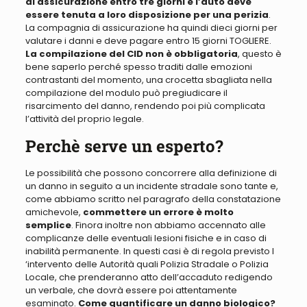
di assicurazione entro tre giorni e l’auto deve
essere tenuta a loro disposizione per una perizia
.
La compagnia di assicurazione ha quindi dieci giorni per
valutare i danni e deve pagare entro 15 giorni TOGLIERE
.
La compilazione del CID non è obbligatoria
, questo è
bene saperlo perché
spesso traditi dalle emozioni
contrastanti del momento, una crocetta sbagliata nella
compilazione del modulo può pregiudicare il
risarcimento del danno,
rendendo poi più complicata
l’attività del proprio legale
.
Perchè serve un esperto?
Le possibilità che possono concorrere alla definizione di
un danno in seguito a un incidente stradale sono tante
e,
come abbiamo scritto nel paragrafo della constatazione
amichevole,
commettere un errore è molto
semplice
. Finora inoltre non abbiamo accennato alle
complicanze delle
eventuali lesioni fisiche e in caso di
inabilità permanente
.
In questi casi è di regola previsto l
‘intervento delle Autorità quali Polizia Stradale o Polizia
Locale, che prenderanno atto dell’accaduto redigendo
un verbale,
che dovrà essere poi attentamente
esaminato.
Come quantificare un danno biologico?