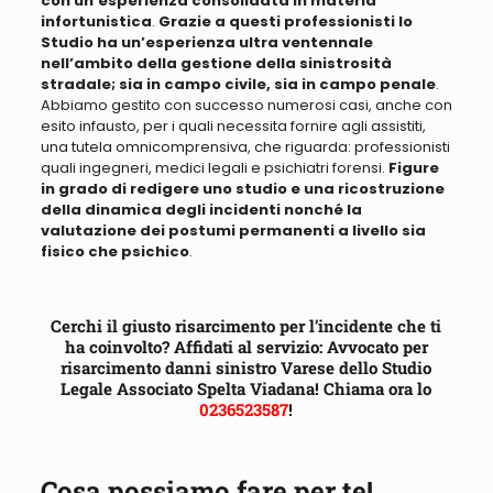
con un’esperienza consolidata in materia
infortunistica
.
Grazie a questi professionisti lo
Studio ha un’esperienza ultra ventennale
nell’ambito della gestione della sinistrosità
stradale; sia in campo civile, sia in campo penale
.
Abbiamo
gestito con successo numerosi casi, anche con
esito infausto, per i quali necessita fornire agli assistiti,
una tutela omnicomprensiva
, che riguarda: professionisti
quali ingegneri, medici legali e psichiatri forensi.
Figure
in grado di redigere uno studio e una ricostruzione
della dinamica degli incidenti nonché la
valutazione dei postumi permanenti a livello sia
fisico che psichico
.
Cerchi il giusto risarcimento per l’incidente che ti
ha coinvolto? Affidati al servizio: Avvocato per
risarcimento danni sinistro Varese dello Studio
Legale Associato Spelta Viadana! Chiama ora lo
0236523587
!
Cosa possiamo fare per te!