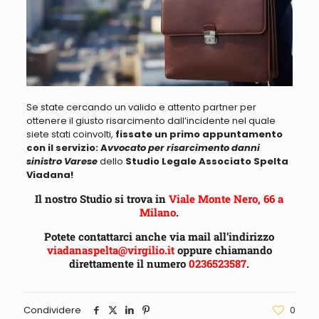
Se state cercando un valido e attento partner per
ottenere il giusto risarcimento
dall’incidente nel quale
siete stati coinvolti,
fissate un primo appuntamento
con il servizio: A
vvocato per risarcimento danni
sinistro Varese
dello
Studio Legale Associato Spelta
Viadana!
Il nostro Studio si trova in
Viale Monte Nero, 66 a
Milano
.
Potete contattarci anche via mail all’indirizzo
viadanaspelta@virgilio.it
oppure chiamando
direttamente il numero
0236523587
.
Condividere
0