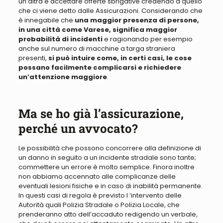
un’altra è accettare offerte sbrigative credendo a quello
che ci viene detto dalle Assicurazioni
. Considerando che
è innegabile che
una maggior presenza di persone,
in una città come Varese, significa maggior
probabilità di incidenti
e ragionando
per esempio
anche sul
numero di macchine a targa straniera
presenti,
si può intuire come, in certi casi, le cose
possano facilmente complicarsi e richiedere
un’attenzione maggiore
.
Ma se ho già l’assicurazione,
perché un avvocato?
Le possibilità che possono concorrere alla definizione di
un danno in seguito a un incidente stradale sono tante
;
commettere un errore è molto semplice. Finora inoltre
non abbiamo accennato alle complicanze delle
eventuali lesioni fisiche e in caso di inabilità permanente
.
In questi casi
di regola
è previsto l ‘intervento delle
Autorità quali Polizia Stradale o Polizia Locale, che
prenderanno atto dell’accaduto redigendo un verbale,