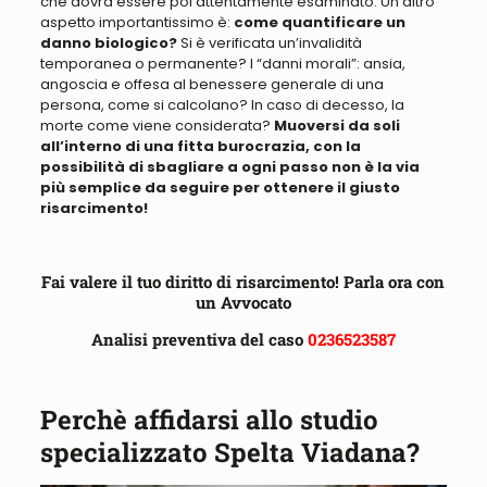
che dovrà essere poi attentamente esaminato
. Un altro
aspetto importantissimo è:
come quantificare un
danno biologico?
Si è verificata un’invalidità
temporanea o permanente
?
I “danni morali”: ansia,
angoscia e offesa al benessere generale di una
persona, come si calcolano
? In caso di decesso, la
morte come viene considerata?
Muoversi
da soli
all’interno di una fitta burocrazia, con la
possibilità di sbagliare a ogni passo non è la via
più semplice da seguire per ottenere il giusto
risarcimento!
Fai valere il tuo diritto di risarcimento!
Parla ora con
un Avvocato
Analisi preventiva del caso
0236523587
Perchè affidarsi allo studio
specializzato Spelta Viadana?