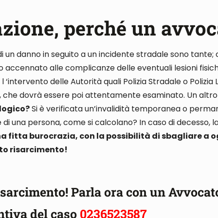
azione, perché un avvoc
di un danno in seguito a un incidente stradale sono tante
;
mo accennato alle complicanze delle
eventuali lesioni fisic
l ‘intervento delle Autorità quali Polizia Stradale o Polizia
,
che dovrà essere poi attentamente esaminato
. Un altr
logico?
Si è verificata un’invalidità temporanea o perm
e di una persona, come si calcolano
? In caso di decesso,
na fitta burocrazia, con la possibilità di sbagliare a
sto risarcimento!
 risarcimento!
Parla ora con un Avvocat
ntiva del caso
0236523587