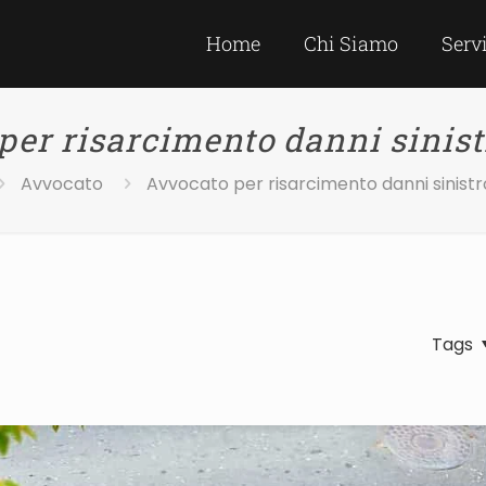
Home
Chi Siamo
Serv
per risarcimento danni sinist
Avvocato
Avvocato per risarcimento danni sinistr
Tags