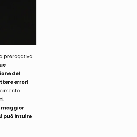
na prerogativa
due
ione del
tere errori
rcimento
ni
.
ca maggior
si può intuire