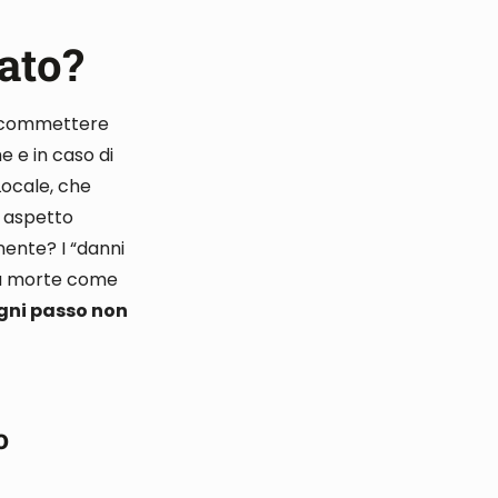
ato?
 commettere
he e in caso di
 Locale, che
o aspetto
anente
?
I “danni
 la morte come
 ogni passo non
o