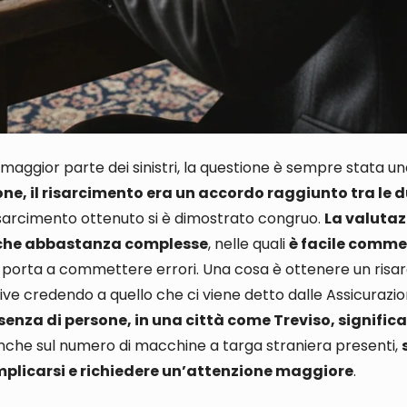
 maggior parte dei sinistri, la questione è sempre stata u
one, il risarcimento era un accordo raggiunto tra le 
sarcimento ottenuto si è dimostrato congruo
.
La valutaz
tiche abbastanza complesse
, nelle quali
è facile commet
e porta a commettere errori
.
Una cosa è ottenere un risa
ive credendo a quello che ci viene detto dalle Assicurazio
enza di persone, in una città come Treviso, signifi
nche sul
numero di macchine a targa straniera presenti,
omplicarsi e richiedere un’attenzione maggiore
.