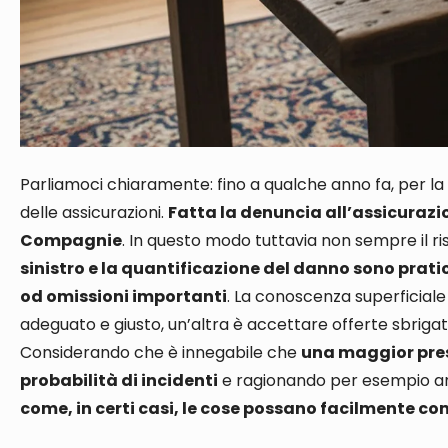
Parliamoci chiaramente: fino a qualche anno fa, per la
delle assicurazioni
.
Fatta la denuncia all’assicurazi
Compagnie
.
In questo modo t
uttavia
non sempre il ri
sinistro e la quantificazione del danno sono pra
od omissioni importanti
. La conoscenza superficial
adeguato e giusto, un’altra è accettare offerte sbrigat
Considerando che è innegabile che
una maggior pres
probabilità di incidenti
e ragionando
per esempio
a
come, in certi casi, le cose possano facilmente c