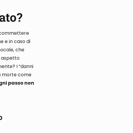
ato?
 commettere
he e in caso di
 Locale, che
o aspetto
anente
?
I “danni
 la morte come
 ogni passo non
o