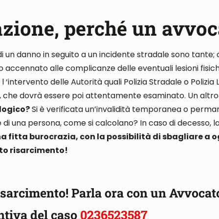
azione, perché un avvoc
di un danno in seguito a un incidente stradale sono tante
;
mo accennato alle complicanze delle
eventuali lesioni fisic
l ‘intervento delle Autorità quali Polizia Stradale o Polizia
,
che dovrà essere poi attentamente esaminato
. Un altr
logico?
Si è verificata un’invalidità temporanea o perm
e di una persona, come si calcolano
? In caso di decesso,
na fitta burocrazia, con la possibilità di sbagliare a
sto risarcimento!
 risarcimento!
Parla ora con un Avvocat
ntiva del caso
0236523587