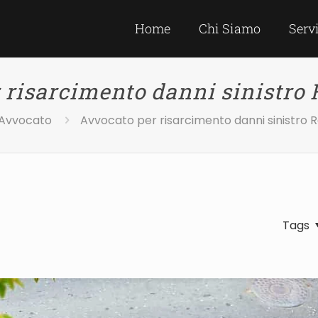
Home
Chi Siamo
Serv
 risarcimento danni sinistro 
Avvocato
Avvocato per risarcimento danni sinistro R
Tags