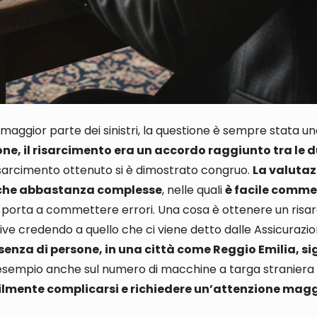
 maggior parte dei sinistri, la questione è sempre stata u
one, il risarcimento era un accordo raggiunto tra le 
sarcimento ottenuto si è dimostrato congruo
.
La valutaz
tiche abbastanza complesse
, nelle quali
è facile commet
e porta a commettere errori
.
Una cosa è ottenere un risa
ive credendo a quello che ci viene detto dalle Assicurazio
enza di persone, in una città come Reggio Emilia, si
esempio
anche sul
numero di macchine a targa straniera 
acilmente complicarsi e richiedere un’attenzione mag