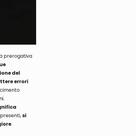
na prerogativa
due
ione del
tere errori
rcimento
ni
.
gnifica
presenti,
si
giore
.