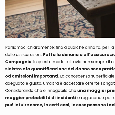
Parliamoci chiaramente: fino a qualche anno fa, per la
delle assicurazioni
.
Fatta la denuncia all’assicurazi
Compagnie
.
In questo modo t
uttavia
non sempre il ri
sinistro e la quantificazione del danno sono pra
od omissioni importanti
. La conoscenza superficial
adeguato e giusto, un’altra è accettare offerte sbrigat
Considerando che è innegabile che
una maggior pres
maggior probabilità di incidenti
e ragionando
per 
può intuire come, in certi casi, le cose possano f