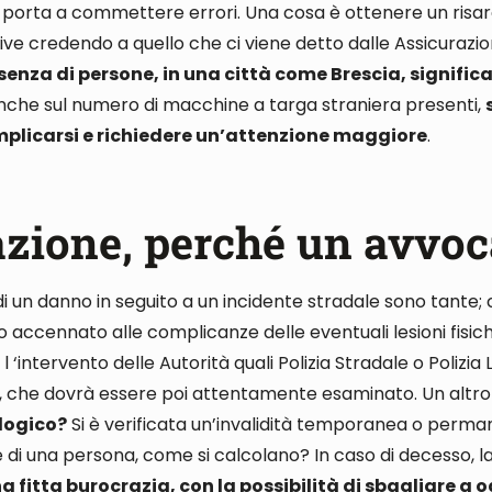
e porta a commettere errori
.
Una cosa è ottenere un risa
ive credendo a quello che ci viene detto dalle Assicurazio
enza di persone, in una città come Brescia, signifi
nche sul
numero di macchine a targa straniera presenti,
omplicarsi e richiedere un’attenzione maggiore
.
azione, perché un avvoc
di un danno in seguito a un incidente stradale sono tante
;
mo accennato alle complicanze delle
eventuali lesioni fisic
l ‘intervento delle Autorità quali Polizia Stradale o Polizia
,
che dovrà essere poi attentamente esaminato
. Un altr
logico?
Si è verificata un’invalidità temporanea o perm
e di una persona, come si calcolano
? In caso di decesso,
na fitta burocrazia, con la possibilità di sbagliare a