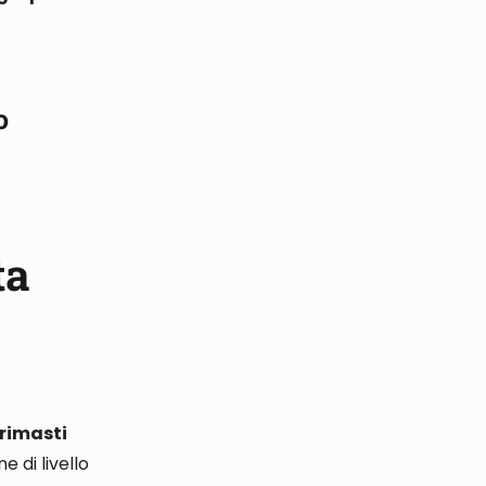
o
ta
 rimasti
 di livello