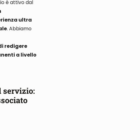
dio è attivo dal
n
erienza ultra
ale
. Abbiamo
a
di redigere
enti a livello
l servizio:
ssociato