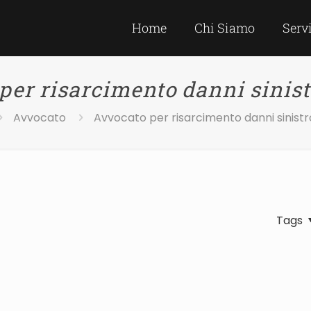
Home
Chi Siamo
Serv
per risarcimento danni sinist
Avvocato
Avvocato per risarcimento danni sinistr
Tags