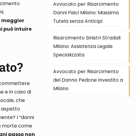
rcimento
Avvocato per Risarcimento
ni
.
Danni Fisici Milano: Massima
ca maggior
Tutela senza Anticipi
si può intuire
Risarcimento Sinistri Stradali
Milano: Assistenza Legale
Specializzata
ato?
Avvocato per Risarcimento
del Danno Pedone Investito a
 commettere
Milano
he e in caso di
 Locale, che
o aspetto
anente
?
I “danni
 la morte come
 ogni passo non