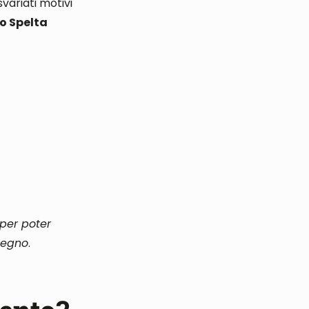
variati motivi
io Spelta
 per poter
pegno
.