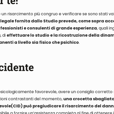
 te!
un risarcimento più congruo e verificare se sono stati val
 legale fornita dallo Studio prevede,
come sopra acc
fessionisti e consulenti di grande esperienza
, quali i
, di
effettuare lo studio e la ricostruzione della dina
nti a livello sia fisico che psichico
.
cidente
e psicologicamente favorevole, avere un consiglio corret
ozioni contrastanti del momento,
una crocetta sbagliata
vole(CID) può pregiudicare il risarcimento del dan
ile a fornire un’assistenza completa al fine di ottenere i