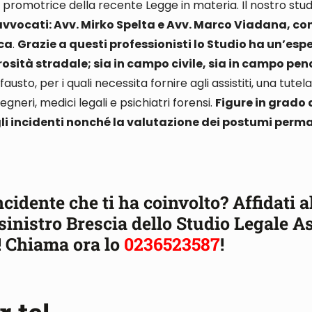
a, promotrice della recente Legge in materia
. Il nostro stu
avvocati: Avv. Mirko Spelta e Avv. Marco Viadana, co
ica
.
Grazie a questi professionisti lo Studio ha un’esp
osità stradale; sia in campo civile, sia in campo pen
sto, per i quali necessita fornire agli assistiti, una tutel
gegneri, medici legali e psichiatri forensi.
Figure in grado 
i incidenti nonché la valutazione dei postumi perman
ncidente che ti ha coinvolto? Affidati a
inistro Brescia dello Studio Legale A
! Chiama ora lo
0236523587
!