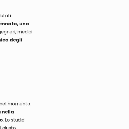
utati
ennato
, una
ngegneri, medici
mica degli
to nel momento
 nella
no
. Lo studio
l giusto