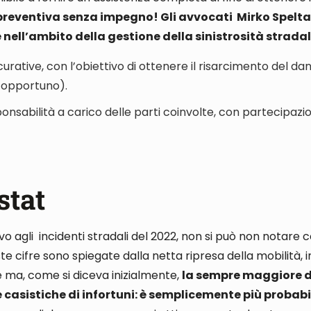
reventiva senza impegno! Gli avvocati Mirko Spelta
ell’ambito della gestione della sinistrosità strada
ative, con l’obiettivo di ottenere il risarcimento del 
a opportuno).
ponsabilità a carico delle parti coinvolte, con partecipazio
stat
vo agli incidenti stradali del 2022, non si può
non
notare c
ste cifre sono spiegate dalla netta ripresa della mobilità, i
 ma, come si diceva inizialmente,
la sempre maggiore d
asistiche di infortuni: è semplicemente più probabil