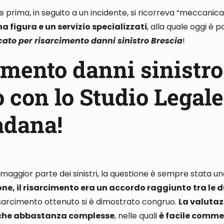
 se prima, in seguito a un incidente, si ricorreva “meccani
na figura e un servizio specializzati
, alla quale oggi è p
ato per risarcimento danni sinistro Brescia
!
imento danni sinistro
 con lo Studio Legale
adana!
 maggior parte dei sinistri, la questione è sempre stata u
one, il risarcimento era un accordo raggiunto tra le 
sarcimento ottenuto si è dimostrato congruo
.
La valutaz
tiche abbastanza complesse
, nelle quali
è facile commet