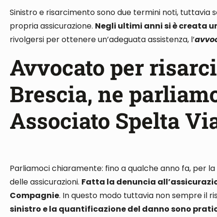
Sinistro e risarcimento sono due termini noti
, tuttavia
propria assicurazione.
Negli ultimi anni si è creata u
rivolgersi per ottenere un’adeguata assistenza, l’
avvoc
Avvocato per risarc
Brescia, ne parliamo
Associato Spelta Vi
Parliamoci chiaramente: fino a qualche anno fa, per la
delle assicurazioni
.
Fatta la denuncia all’assicurazi
Compagnie
.
In questo modo t
uttavia
non sempre il ri
sinistro e la quantificazione del danno sono pra