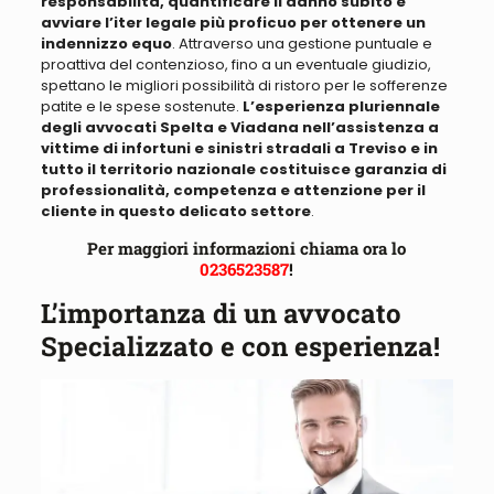
responsabilità, quantificare il danno subito e
avviare l’iter legale più proficuo per ottenere un
indennizzo equo
. Attraverso una gestione puntuale e
proattiva del contenzioso, fino a un eventuale giudizio,
spettano le migliori possibilità di ristoro per le sofferenze
patite e le spese sostenute.
L’esperienza pluriennale
degli avvocati Spelta e Viadana nell’assistenza a
vittime di infortuni e sinistri stradali a Treviso e in
tutto il territorio nazionale costituisce garanzia di
professionalità, competenza e attenzione per il
cliente in questo delicato settore
.
Per maggiori informazioni chiama ora lo
0236523587
!
L’importanza di un avvocato
Specializzato e con esperienza!