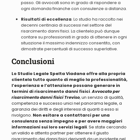
passo.
Gli avvocati sono in grado di rispondere a
ogni domanda finanche con consulenze a distanza
.
Risultati di eccellenza
. Lo studio ha raccolto nei
decenni centinaia di successi nel settore del
risarcimento danni fisici.
La clientela può dunque
contare su professionisti in grado di ottenere in ogni
situazione il massimo indennizzo consentito
, con
dimostrate percentuali di successo superlative.
Conclusioni
Lo Studio Legale Spelta Viadana offre alla propria
clientela tutto quanto di meglio la professionalità,
l’esperienza e l’attenzione possano generare in
termini di risarcimento danni fisici
.
Avvocato per
risarcimento danni fisici Treviso
,
un servizio di qualità,
competenza e successo unici nel panorama legale, a
garanzia dei diritti e degli interessi di quanti a esso si
rivolgono.
Non esitare a contattarci per una
consulenza senza impegno e per avere maggiori
informazioni sui loro servizi legali
.
Se state cercando
un valido e attento partner per ottenere il giusto
risarcimento
dei danni fisici derivanti da un incidente nel