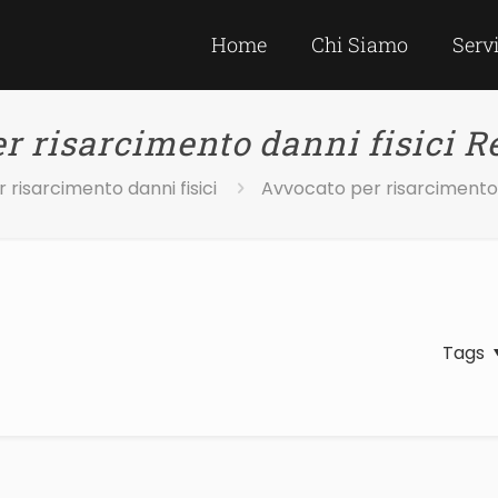
Home
Chi Siamo
Serv
r risarcimento danni fisici R
risarcimento danni fisici
Avvocato per risarcimento d
Tags