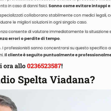
nto in caso di danni fisici
.
Sanno come evitare intoppi e 
i specializzati
collaborano stabilmente con medici legali, c
iduare le migliori soluzioni in ogni singolo caso.
ienza consente di
valutare immediatamente la situazione e
nza errori o perdite di tempo
.
o
. I professionisti sanno concentrarsi su questo specifico 
ni.
Il cliente è seguito puntualmente e professionalm
i ora allo
0236523587
!
udio Spelta Viadana?