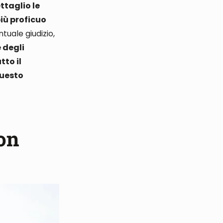
ttaglio le
più proficuo
tuale giudizio,
 degli
tto il
questo
con