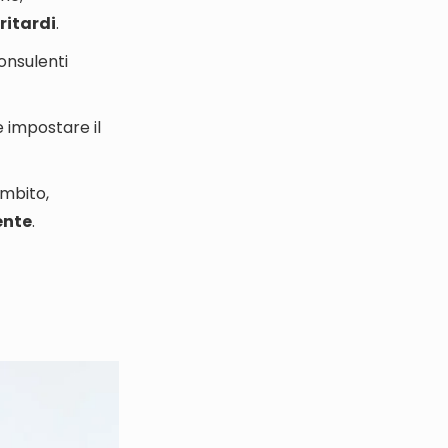
ritardi
.
onsulenti
 impostare il
ambito,
ente
.