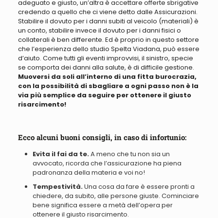
adeguato e giusto, un’altra è accettare offerte sbrigative
credendo a quello che ci viene detto dalle Assicurazioni
.
Stabilire il dovuto
per i danni subiti al veicolo (materiali) è
un conto, stabilire invece il dovuto per i danni fisici o
collaterali è ben differente. Ed è proprio in questo settore
che l’esperienza dello studio Spelta Viadana, può essere
d’aiuto. Come tutti gli eventi improvvisi, il sinistro, specie
se comporta dei danni alla salute, è di difficile gestione.
Muoversi
da soli
all’interno di una fitta burocrazia,
con la possibilità di sbagliare a ogni passo non è la
via più semplice da seguire per ottenere il giusto
risarcimento!
Ecco alcuni buoni consigli, in caso di infortunio:
Evita il fai da te.
A meno che tu non sia un
avvocato, ricorda che l’assicurazione ha piena
padronanza della materia e voi no!
Tempestività.
Una cosa da fare è essere pronti a
chiedere, da subito, alle persone giuste. Cominciare
bene significa essere a metà dell’opera per
ottenere il giusto risarcimento.