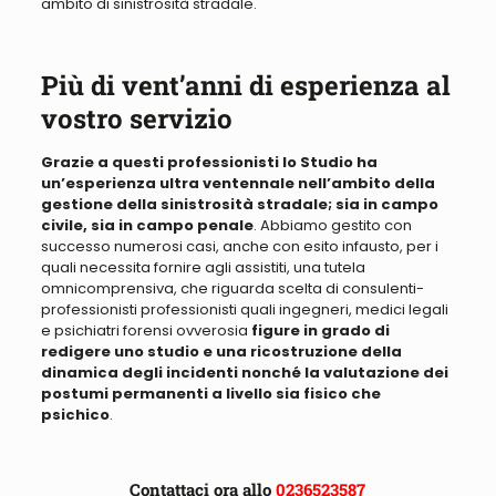
ambito di sinistrosità stradale
.
Più di vent’anni di esperienza al
vostro servizio
Grazie a questi professionisti lo Studio ha
un’esperienza ultra ventennale nell’ambito della
gestione della sinistrosità stradale; sia in campo
civile, sia in campo penale
. Abbiamo
gestito con
successo numerosi casi, anche con esito infausto, per i
quali necessita fornire agli assistiti, una tutela
omnicomprensiva
, che riguarda scelta di consulenti-
professionisti professionisti quali ingegneri, medici legali
e psichiatri forensi ovverosia
f
igure in grado di
redigere uno studio e una ricostruzione della
dinamica degli incidenti nonché la valutazione dei
postumi permanenti a livello sia fisico che
psichico
.
Contattaci ora allo
0236523587