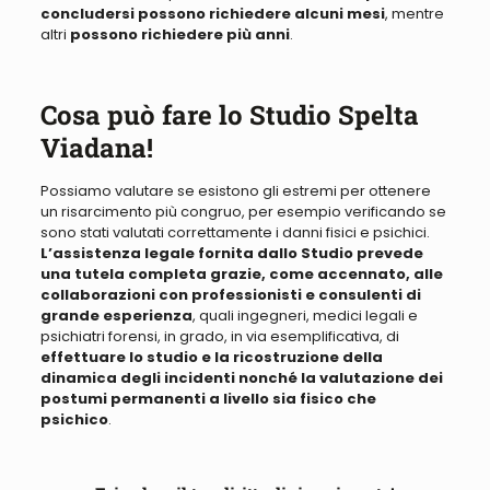
concludersi possono richiedere alcuni mesi
, mentre
altri
possono richiedere
più
anni
.
Cosa può fare lo Studio Spelta
Viadana!
Possiamo valutare se esistono gli estremi per ottenere
un risarcimento più congruo,
per esempio verificando
se
sono stati valutati correttamente i danni fisici e psichici
.
L’assistenza legale fornita dallo Studio prevede
una tutela completa grazie,
come accennato
, alle
collaborazioni con professionisti e consulenti di
grande esperienza
, quali ingegneri, medici legali e
psichiatri forensi, in grado, in via esemplificativa, di
effettuare lo studio e la ricostruzione della
dinamica degli incidenti nonché la valutazione dei
postumi permanenti a livello sia fisico che
psichico
.