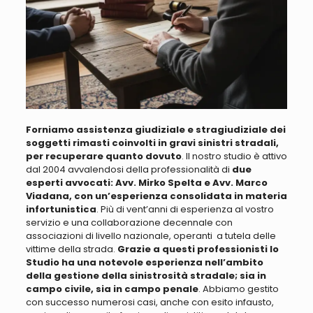
Forniamo assistenza giudiziale e stragiudiziale dei
soggetti rimasti coinvolti in gravi sinistri stradali,
per recuperare quanto dovuto
. Il nostro studio è attivo
dal 2004 avvalendosi della professionalità di
due
esperti avvocati: Avv. Mirko Spelta e Avv. Marco
Viadana, con un’esperienza consolidata in materia
infortunistica
. Più di vent’anni di esperienza al vostro
servizio e una collaborazione decennale
con
associazioni di livello nazionale, operanti a tutela delle
vittime della strada
.
Grazie a questi professionisti lo
Studio ha una notevole esperienza nell’ambito
della gestione della sinistrosità stradale; sia in
campo civile, sia in campo penale
. Abbiamo
gestito
con successo numerosi casi, anche con esito infausto,