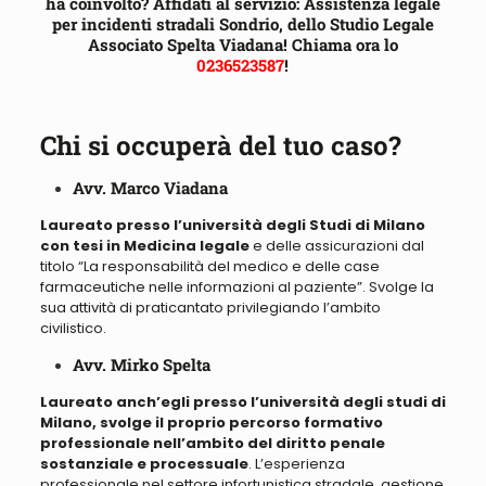
ha coinvolto? Affidati al servizio: Assistenza legale
per incidenti stradali Sondrio, dello Studio Legale
Associato Spelta Viadana! Chiama ora lo
0236523587
!
Chi si occuperà del tuo caso?
Avv. Marco Viadana
Laureato presso l’università degli Studi di Milano
con tesi in Medicina legale
e delle assicurazioni dal
titolo “
La responsabilità del medico e delle case
farmaceutiche nelle informazioni al paziente
”. Svolge la
sua attività di praticantato privilegiando l’ambito
civilistico.
Avv. Mirko Spelta
Laureato anch’egli presso l’università degli studi di
Milano, svolge il proprio percorso formativo
professionale nell’ambito del diritto penale
sostanziale e processuale
. L’esperienza
professionale nel settore infortunistica stradale, gestione