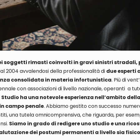
soggetti rimasti coinvolti in gravi sinistri stradali, 
o dal 2004 avvalendosi della professionalità di
due esperti 
nza consolidata in materia infortunistica
. Più di vent
cennale
con associazioni di livello nazionale, operanti a tut
lo Studio ha una notevole esperienza nell’ambito dell
ia in campo penale
. Abbiamo
gestito con successo numero
sistiti, una tutela omnicomprensiva
, che riguarda,
per esemp
ensi.
Siamo in grado di redigere uno studio e una ricos
alutazione dei postumi permanenti a livello sia fisic