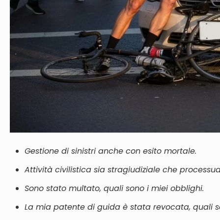
Gestione di sinistri anche con esito mortale.
Attività civilistica
sia
stragiudiziale che processua
Sono stato multato, quali sono i miei obblighi.
La mia patente di guida è stata revocata, quali s