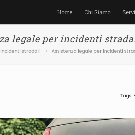
Home
Chi Siamo
Serv
za legale per incidenti strada
Incidenti stradali
Assistenza legale per incidenti str
Tags