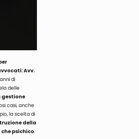
per
avvocati: Avv.
’anni di
ela delle
a gestione
si casi, anche
io, la scelta
di
truzione della
o che psichico
.