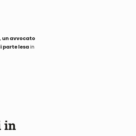
o,
un avvocato
i parte lesa
in
 in