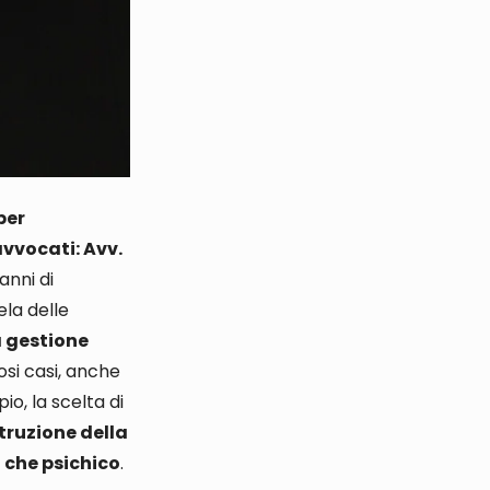
per
avvocati: Avv.
’anni di
ela delle
a gestione
si casi, anche
io, la scelta
di
truzione della
o che psichico
.