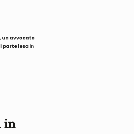
o,
un avvocato
i parte lesa
in
 in