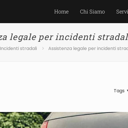
Home
Chi Siamo
Serv
a legale per incidenti strada
Incidenti stradali
Assistenza legale per incidenti stra
Tags