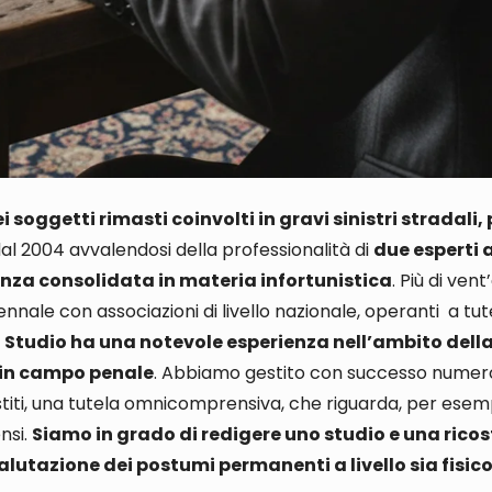
soggetti rimasti coinvolti in gravi sinistri stradali, 
o dal 2004 avvalendosi della professionalità di
due esperti 
nza consolidata in materia infortunistica
. Più di vent
cennale
con associazioni di livello nazionale, operanti a tut
lo Studio ha una notevole esperienza nell’ambito dell
ia in campo penale
. Abbiamo
gestito con successo numero
sistiti, una tutela omnicomprensiva
, che riguarda,
per esemp
ensi.
Siamo in grado di redigere uno studio e una ricos
alutazione dei postumi permanenti a livello sia fisic