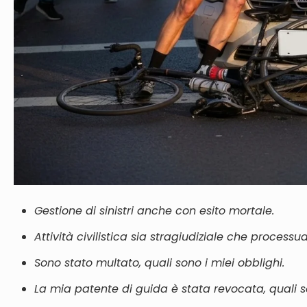
Gestione di sinistri anche con esito mortale.
Attività civilistica
sia
stragiudiziale che processua
Sono stato multato, quali sono i miei obblighi.
La mia patente di guida è stata revocata, quali s