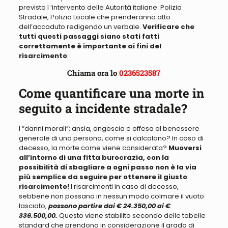
previsto l ‘intervento delle Autorità italiane: Polizia
Stradale, Polizia Locale che prenderanno atto
dell’accaduto redigendo un verbale.
Verificare che
tutti questi passaggi siano stati fatti
correttamente è importante ai fini del
risarcimento
.
Chiama ora lo
0236523587
Come quantificare una morte in
seguito a incidente stradale?
I “danni morali”: ansia, angoscia e offesa al benessere
generale di una persona, come si calcolano
? In caso di
decesso, la morte come viene considerata?
Muoversi
all’interno di una fitta burocrazia, con la
possibilità di sbagliare a ogni passo non è la via
più semplice da seguire per ottenere il giusto
risarcimento!
I risarcimenti in caso di decesso,
sebbene non possano in nessun modo colmare il vuoto
lasciato,
possono partire dai € 24.350,00 ai €
336.500,00.
Questo viene stabilito secondo delle tabelle
standard che prendono in considerazione il grado di