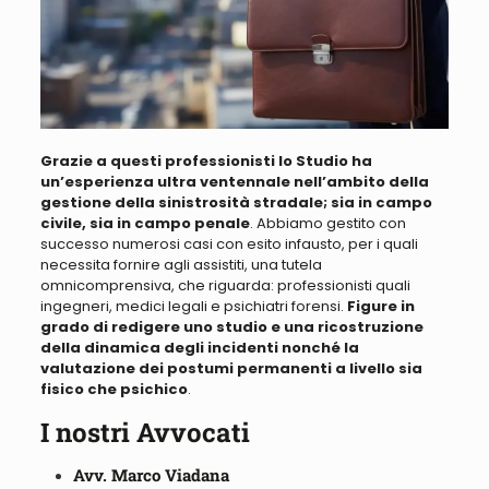
Grazie a questi professionisti lo Studio ha
un’esperienza ultra ventennale nell’ambito della
gestione della sinistrosità stradale; sia in campo
civile, sia in campo penale
. Abbiamo
gestito con
successo numerosi casi con esito infausto, per i quali
necessita fornire agli assistiti, una tutela
omnicomprensiva
, che riguarda: professionisti quali
ingegneri, medici legali e psichiatri forensi.
Figure in
grado di redigere uno studio e una ricostruzione
della dinamica degli incidenti nonché la
valutazione dei postumi permanenti a livello sia
fisico che psichico
.
I nostri Avvocati
Avv. Marco Viadana