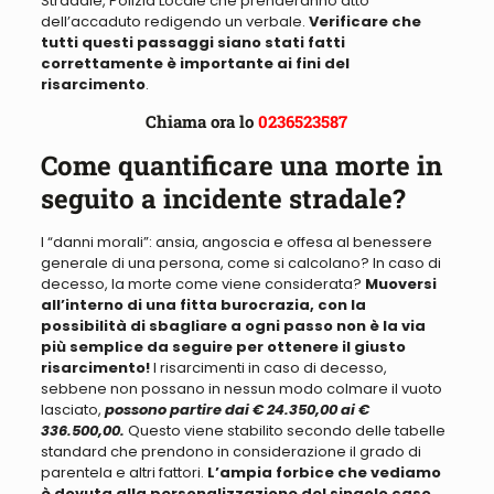
Stradale, Polizia Locale che prenderanno atto
dell’accaduto redigendo un verbale.
Verificare che
tutti questi passaggi siano stati fatti
correttamente è importante ai fini del
risarcimento
.
Chiama ora lo
0236523587
Come quantificare una morte in
seguito a incidente stradale?
I “danni morali”: ansia, angoscia e offesa al benessere
generale di una persona, come si calcolano
? In caso di
decesso, la morte come viene considerata?
Muoversi
all’interno di una fitta burocrazia, con la
possibilità di sbagliare a ogni passo non è la via
più semplice da seguire per ottenere il giusto
risarcimento!
I risarcimenti in caso di decesso,
sebbene non possano in nessun modo colmare il vuoto
lasciato,
possono partire dai € 24.350,00 ai €
336.500,00.
Questo viene stabilito secondo delle tabelle
standard che prendono in considerazione il grado di
parentela e altri fattori.
L’ampia forbice che vediamo
è dovuta alla personalizzazione del singolo caso
.