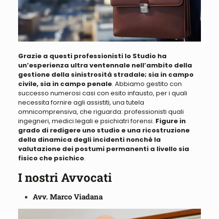
Grazie a questi professionisti lo Studio ha
un’esperienza ultra ventennale nell’ambito della
gestione della sinistrosità stradale; sia in campo
civile, sia in campo penale
. Abbiamo
gestito con
successo numerosi casi con esito infausto, per i quali
necessita fornire agli assistiti, una tutela
omnicomprensiva
, che riguarda: professionisti quali
ingegneri, medici legali e psichiatri forensi.
Figure in
grado di redigere uno studio e una ricostruzione
della dinamica degli incidenti nonché la
valutazione dei postumi permanenti a livello sia
fisico che psichico
.
I nostri Avvocati
Avv. Marco Viadana