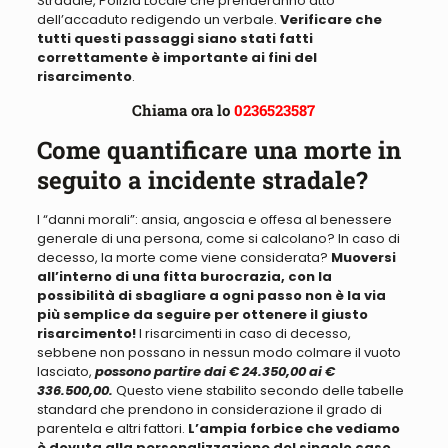
Stradale, Polizia Locale che prenderanno atto
dell’accaduto redigendo un verbale.
Verificare che
tutti questi passaggi siano stati fatti
correttamente è importante ai fini del
risarcimento
.
Chiama ora lo
0236523587
Come quantificare una morte in
seguito a incidente stradale?
I “danni morali”: ansia, angoscia e offesa al benessere
generale di una persona, come si calcolano
? In caso di
decesso, la morte come viene considerata?
Muoversi
all’interno di una fitta burocrazia, con la
possibilità di sbagliare a ogni passo non è la via
più semplice da seguire per ottenere il giusto
risarcimento!
I risarcimenti in caso di decesso,
sebbene non possano in nessun modo colmare il vuoto
lasciato,
possono partire dai € 24.350,00 ai €
336.500,00.
Questo viene stabilito secondo delle tabelle
standard che prendono in considerazione il grado di
parentela e altri fattori.
L’ampia forbice che vediamo
è dovuta alla personalizzazione del singolo caso
.