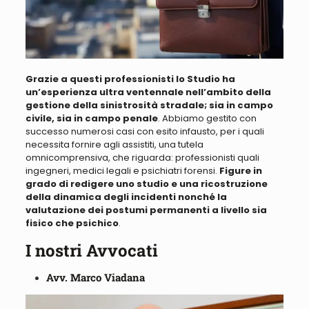
Grazie a questi professionisti lo Studio ha
un’esperienza ultra ventennale nell’ambito della
gestione della sinistrosità stradale; sia in campo
civile, sia in campo penale
. Abbiamo
gestito con
successo numerosi casi con esito infausto, per i quali
necessita fornire agli assistiti, una tutela
omnicomprensiva
, che riguarda: professionisti quali
ingegneri, medici legali e psichiatri forensi.
Figure in
grado di redigere uno studio e una ricostruzione
della dinamica degli incidenti nonché la
valutazione dei postumi permanenti a livello sia
fisico che psichico
.
I nostri Avvocati
Avv. Marco Viadana